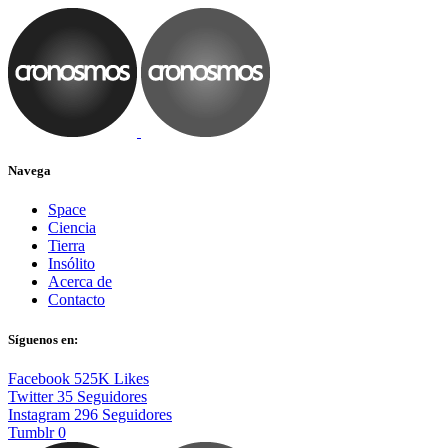
Navega
Space
Ciencia
Tierra
Insólito
Acerca de
Contacto
Síguenos en:
Facebook
525K
Likes
Twitter
35
Seguidores
Instagram
296
Seguidores
Tumblr
0