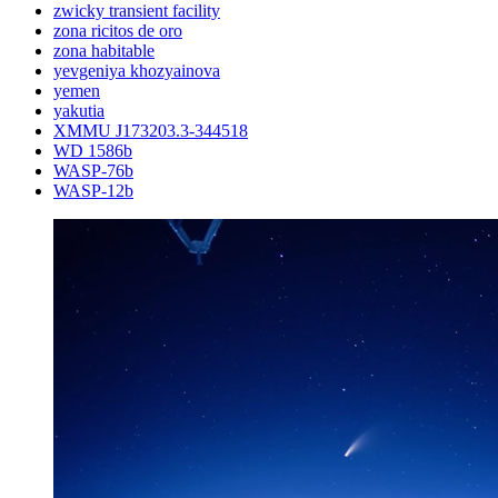
zwicky transient facility
zona ricitos de oro
zona habitable
yevgeniya khozyainova
yemen
yakutia
XMMU J173203.3-344518
WD 1586b
WASP-76b
WASP-12b