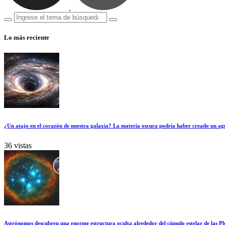
Lo más reciente
¿Un atajo en el corazón de nuestra galaxia? La materia oscura podría haber creado un ag
36 vistas
Astrónomos descubren una enorme estructura oculta alrededor del cúmulo estelar de las Pl