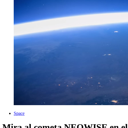
Space
Mira al cometa NEOWISE en el a