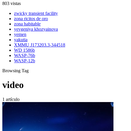
803 vistas
zwicky transient facility
zona ricitos de oro
zona habitable
yevgeniya khozyainova
yemen
yakutia
XMMU J173203.3-344518
WD 1586b
WASP-76b
WASP-12b
Browsing Tag
video
1 artículo