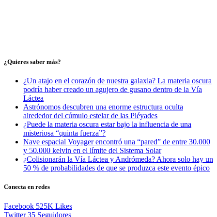
¿Quieres saber más?
¿Un atajo en el corazón de nuestra galaxia? La materia oscura
podría haber creado un agujero de gusano dentro de la Vía
Láctea
Astrónomos descubren una enorme estructura oculta
alrededor del cúmulo estelar de las Pléyades
¿Puede la materia oscura estar bajo la influencia de una
misteriosa “quinta fuerza”?
Nave espacial Voyager encontró una “pared” de entre 30.000
y 50.000 kelvin en el límite del Sistema Solar
¿Colisionarán la Vía Láctea y Andrómeda? Ahora solo hay un
50 % de probabilidades de que se produzca este evento épico
Conecta en redes
Facebook
525K
Likes
Twitter
35
Seguidores