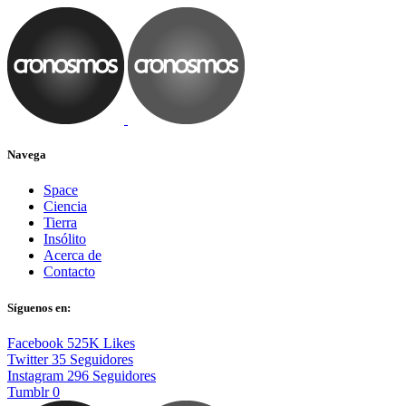
Navega
Space
Ciencia
Tierra
Insólito
Acerca de
Contacto
Síguenos en:
Facebook
525K
Likes
Twitter
35
Seguidores
Instagram
296
Seguidores
Tumblr
0