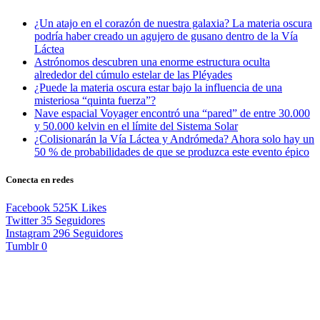
¿Un atajo en el corazón de nuestra galaxia? La materia oscura
podría haber creado un agujero de gusano dentro de la Vía
Láctea
Astrónomos descubren una enorme estructura oculta
alrededor del cúmulo estelar de las Pléyades
¿Puede la materia oscura estar bajo la influencia de una
misteriosa “quinta fuerza”?
Nave espacial Voyager encontró una “pared” de entre 30.000
y 50.000 kelvin en el límite del Sistema Solar
¿Colisionarán la Vía Láctea y Andrómeda? Ahora solo hay un
50 % de probabilidades de que se produzca este evento épico
Conecta en redes
Facebook
525K
Likes
Twitter
35
Seguidores
Instagram
296
Seguidores
Tumblr
0