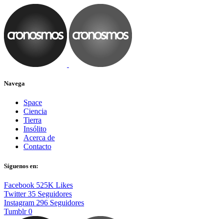
Navega
Space
Ciencia
Tierra
Insólito
Acerca de
Contacto
Síguenos en:
Facebook
525K
Likes
Twitter
35
Seguidores
Instagram
296
Seguidores
Tumblr
0