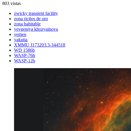
803 vistas
zwicky transient facility
zona ricitos de oro
zona habitable
yevgeniya khozyainova
yemen
yakutia
XMMU J173203.3-344518
WD 1586b
WASP-76b
WASP-12b