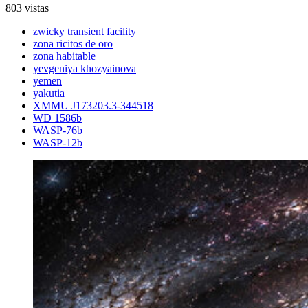
803 vistas
zwicky transient facility
zona ricitos de oro
zona habitable
yevgeniya khozyainova
yemen
yakutia
XMMU J173203.3-344518
WD 1586b
WASP-76b
WASP-12b