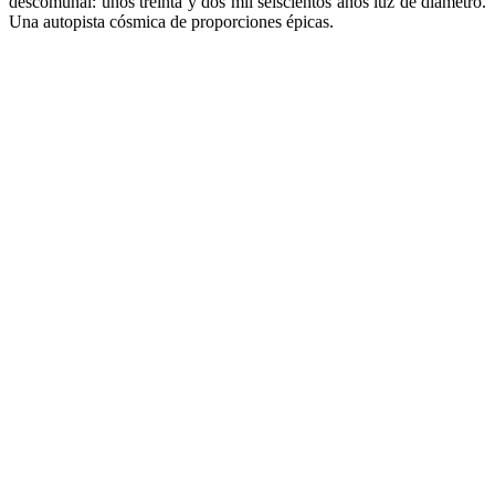
descomunal: unos treinta y dos mil seiscientos años luz de diámetro.
Una autopista cósmica de proporciones épicas.