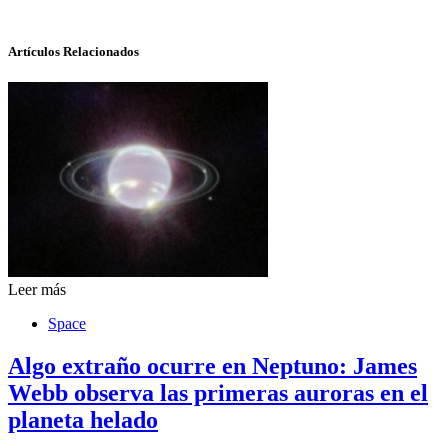
Artículos Relacionados
Leer más
Space
Algo extraño ocurre en Neptuno: James
Webb observa las primeras auroras en el
planeta helado