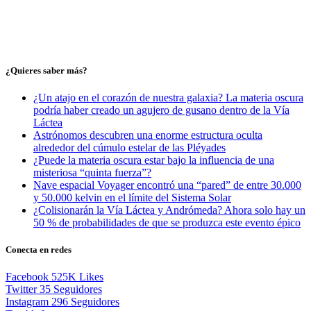
¿Quieres saber más?
¿Un atajo en el corazón de nuestra galaxia? La materia oscura
podría haber creado un agujero de gusano dentro de la Vía
Láctea
Astrónomos descubren una enorme estructura oculta
alrededor del cúmulo estelar de las Pléyades
¿Puede la materia oscura estar bajo la influencia de una
misteriosa “quinta fuerza”?
Nave espacial Voyager encontró una “pared” de entre 30.000
y 50.000 kelvin en el límite del Sistema Solar
¿Colisionarán la Vía Láctea y Andrómeda? Ahora solo hay un
50 % de probabilidades de que se produzca este evento épico
Conecta en redes
Facebook
525K
Likes
Twitter
35
Seguidores
Instagram
296
Seguidores