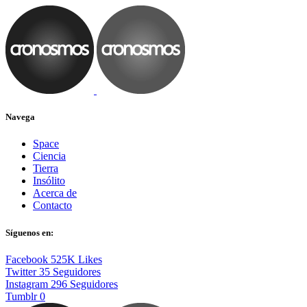
Navega
Space
Ciencia
Tierra
Insólito
Acerca de
Contacto
Síguenos en:
Facebook
525K
Likes
Twitter
35
Seguidores
Instagram
296
Seguidores
Tumblr
0