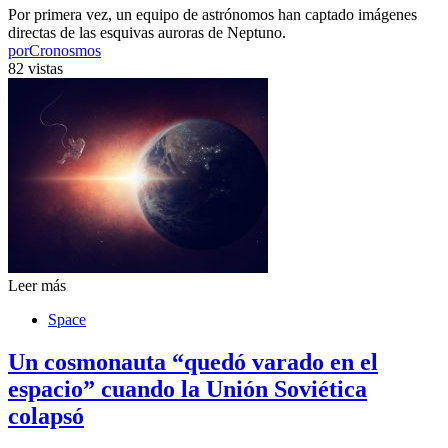
Por primera vez, un equipo de astrónomos han captado imágenes
directas de las esquivas auroras de Neptuno.
por
Cronosmos
82 vistas
Leer más
Space
Un cosmonauta “quedó varado en el
espacio” cuando la Unión Soviética
colapsó