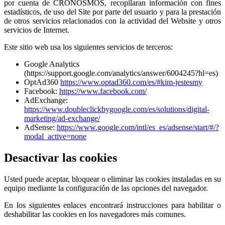
por cuenta de CRONOSMOS, recopilaran información con fines
estadísticos, de uso del Site por parte del usuario y para la prestación
de otros servicios relacionados con la actividad del Website y otros
servicios de Internet.
Este sitio web usa los siguientes servicios de terceros:
Google Analytics
(https://support.google.com/analytics/answer/6004245?hl=es)
OptAd360
https://www.optad360.com/es/#kim-jestesmy
Facebook:
https://www.facebook.com/
AdExchange:
https://www.doubleclickbygoogle.com/es/solutions/digital-
marketing/ad-exchange/
AdSense:
https://www.google.com/intl/es_es/adsense/start/#/?
modal_active=none
Desactivar las cookies
Usted puede aceptar, bloquear o eliminar las cookies instaladas en su
equipo mediante la configuración de las opciones del navegador.
En los siguientes enlaces encontrará instrucciones para habilitar o
deshabilitar las cookies en los navegadores más comunes.