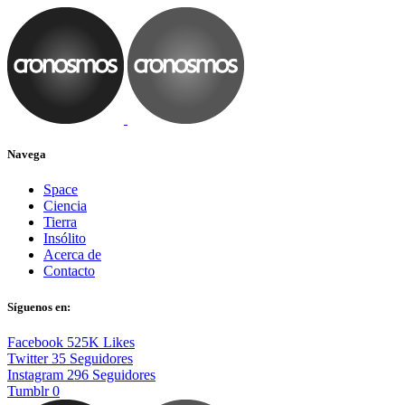
Navega
Space
Ciencia
Tierra
Insólito
Acerca de
Contacto
Síguenos en:
Facebook
525K
Likes
Twitter
35
Seguidores
Instagram
296
Seguidores
Tumblr
0