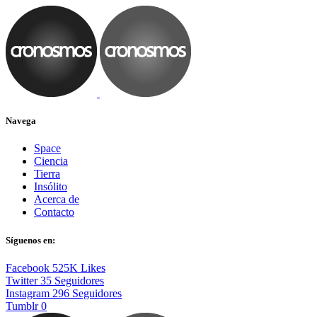
Navega
Space
Ciencia
Tierra
Insólito
Acerca de
Contacto
Síguenos en:
Facebook
525K
Likes
Twitter
35
Seguidores
Instagram
296
Seguidores
Tumblr
0