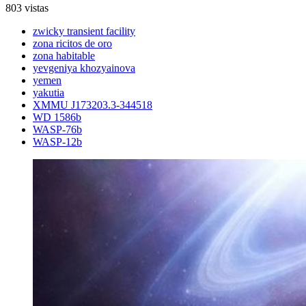
803 vistas
zwicky transient facility
zona ricitos de oro
zona habitable
yevgeniya khozyainova
yemen
yakutia
XMMU J173203.3-344518
WD 1586b
WASP-76b
WASP-12b