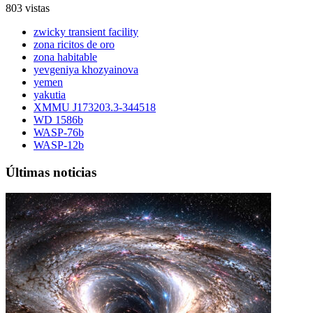
803 vistas
zwicky transient facility
zona ricitos de oro
zona habitable
yevgeniya khozyainova
yemen
yakutia
XMMU J173203.3-344518
WD 1586b
WASP-76b
WASP-12b
Últimas noticias