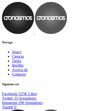
Navega
Space
Ciencia
Tierra
Insólito
Acerca de
Contacto
Síguenos en:
Facebook
525K
Likes
Twitter
35
Seguidores
Instagram
296
Seguidores
Tumblr
0