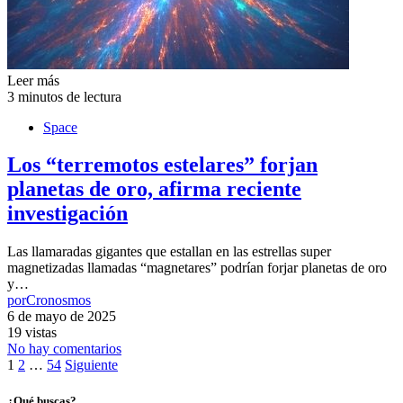
Leer más
3 minutos de lectura
Space
Los “terremotos estelares” forjan
planetas de oro, afirma reciente
investigación
Las llamaradas gigantes que estallan en las estrellas super
magnetizadas llamadas “magnetares” podrían forjar planetas de oro
y…
por
Cronosmos
6 de mayo de 2025
19 vistas
No hay comentarios
Paginación
1
2
…
54
Siguiente
de
¿Qué buscas?