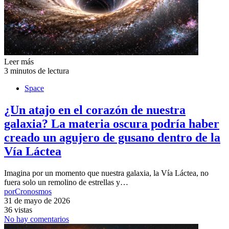
Leer más
3 minutos de lectura
Space
¿Un atajo en el corazón de nuestra
galaxia? La materia oscura podría haber
creado un agujero de gusano dentro de la
Vía Láctea
Imagina por un momento que nuestra galaxia, la Vía Láctea, no
fuera solo un remolino de estrellas y…
por
Cronosmos
31 de mayo de 2026
36 vistas
No hay comentarios