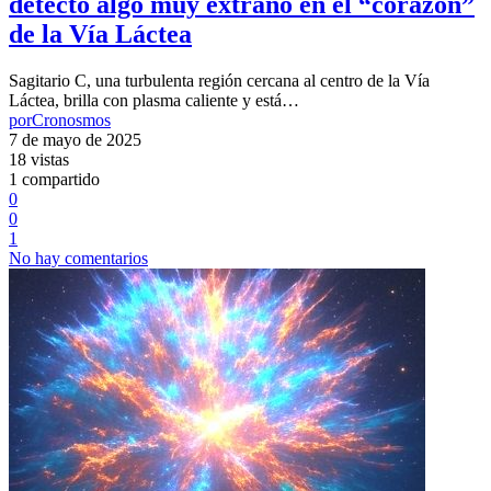
detectó algo muy extraño en el “corazón”
de la Vía Láctea
Sagitario C, una turbulenta región cercana al centro de la Vía
Láctea, brilla con plasma caliente y está…
por
Cronosmos
7 de mayo de 2025
18 vistas
1 compartido
0
0
1
No hay comentarios