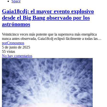
Space
Gaia18cdj: el mayor evento explosivo
desde el Big Bang observado por los
astrónomos
Veinticinco veces más potente que la supernova más energética
nunca antes observada, Gaia18cdj eclipsó fácilmente a todas las…
por
Cronosmos
5 de junio de 2025
55 vistas
No hay comentarios