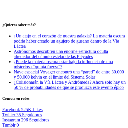
¿Quieres saber más?
¿Un atajo en el corazón de nuestra galaxia? La materia oscura
podría haber creado un agujero de gusano dentro de la Vía
Láctea
Astrónomos descubren una enorme estructura oculta
alrededor del cúmulo estelar de las Pléyades
¿Puede la materia oscura estar bajo la influencia de una
misteriosa “quinta fuerza”?
Nave espacial Voyager encontró una “pared” de entre 30.000
y 50.000 kelvin en el límite del Sistema Solar
¿Colisionarán la Vía Láctea y Andrómeda? Ahora solo hay un
50 % de probabilidades de que se produzca este evento épico
Conecta en redes
Facebook
525K
Likes
Twitter
35
Seguidores
Instagram
296
Seguidores
Tumblr
0