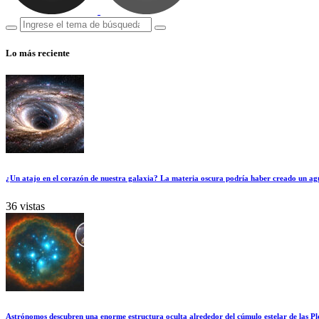
Lo más reciente
¿Un atajo en el corazón de nuestra galaxia? La materia oscura podría haber creado un ag
36 vistas
Astrónomos descubren una enorme estructura oculta alrededor del cúmulo estelar de las Pl