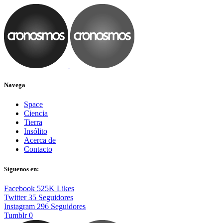
Navega
Space
Ciencia
Tierra
Insólito
Acerca de
Contacto
Síguenos en:
Facebook
525K
Likes
Twitter
35
Seguidores
Instagram
296
Seguidores
Tumblr
0