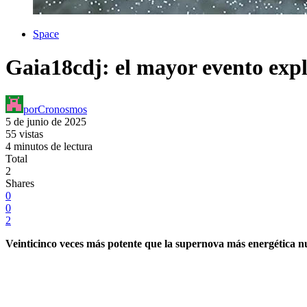
Space
Gaia18cdj: el mayor evento expl
por
Cronosmos
5 de junio de 2025
55 vistas
4 minutos de lectura
Total
2
Shares
0
0
2
Veinticinco veces más potente que la supernova más energética nun