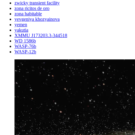
zwicky transient facility
zona ricitos de oro
zona habitable
yevgeniya khozyainova
yemen
yakutia
XMMU J173203.3-344518
WD 1586b
WASP-76b
WASP-12b