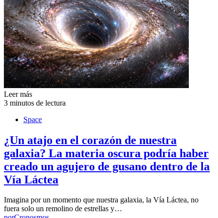
Leer más
3 minutos de lectura
Space
¿Un atajo en el corazón de nuestra
galaxia? La materia oscura podría haber
creado un agujero de gusano dentro de la
Vía Láctea
Imagina por un momento que nuestra galaxia, la Vía Láctea, no
fuera solo un remolino de estrellas y…
por
Cronosmos