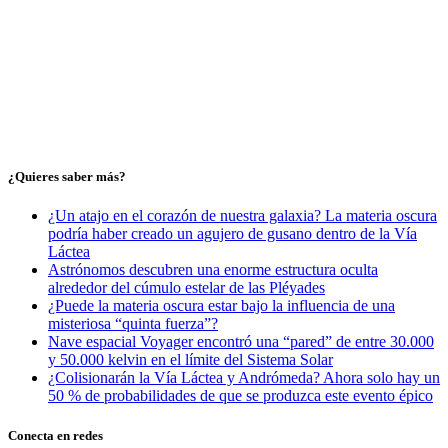
¿Quieres saber más?
¿Un atajo en el corazón de nuestra galaxia? La materia oscura
podría haber creado un agujero de gusano dentro de la Vía
Láctea
Astrónomos descubren una enorme estructura oculta
alrededor del cúmulo estelar de las Pléyades
¿Puede la materia oscura estar bajo la influencia de una
misteriosa “quinta fuerza”?
Nave espacial Voyager encontró una “pared” de entre 30.000
y 50.000 kelvin en el límite del Sistema Solar
¿Colisionarán la Vía Láctea y Andrómeda? Ahora solo hay un
50 % de probabilidades de que se produzca este evento épico
Conecta en redes