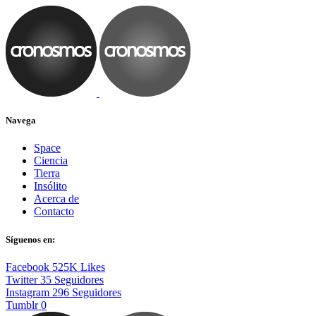
Navega
Space
Ciencia
Tierra
Insólito
Acerca de
Contacto
Síguenos en:
Facebook
525K
Likes
Twitter
35
Seguidores
Instagram
296
Seguidores
Tumblr
0