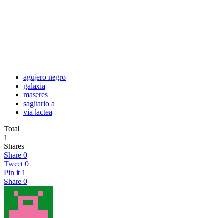
agujero negro
galaxia
maseres
sagitario a
via lactea
Total
1
Shares
Share
0
Tweet
0
Pin it
1
Share
0