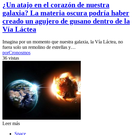
¿Un atajo en el corazón de nuestra
galaxia? La materia oscura podría haber
creado un agujero de gusano dentro de la
Vía Láctea
Imagina por un momento que nuestra galaxia, la Vía Láctea, no
fuera solo un remolino de estrellas y…
por
Cronosmos
36 vistas
Leer más
Space