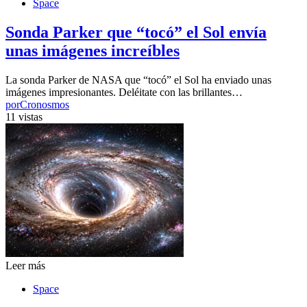
Space
Sonda Parker que “tocó” el Sol envía
unas imágenes increíbles
La sonda Parker de NASA que “tocó” el Sol ha enviado unas
imágenes impresionantes. Deléitate con las brillantes…
por
Cronosmos
11 vistas
Leer más
Space