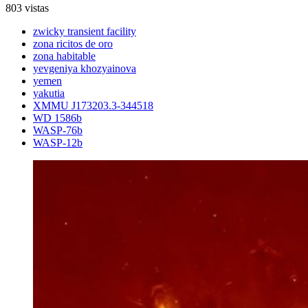
803 vistas
zwicky transient facility
zona ricitos de oro
zona habitable
yevgeniya khozyainova
yemen
yakutia
XMMU J173203.3-344518
WD 1586b
WASP-76b
WASP-12b