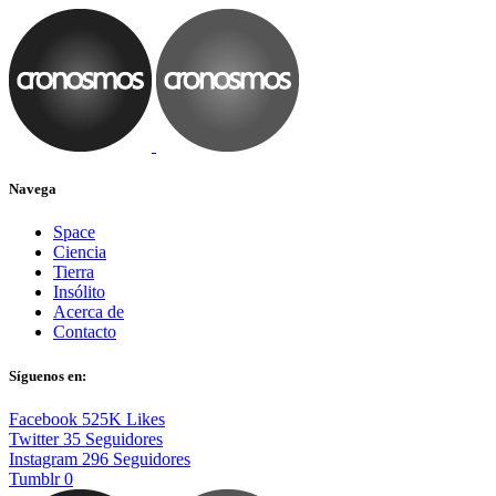
Navega
Space
Ciencia
Tierra
Insólito
Acerca de
Contacto
Síguenos en:
Facebook
525K
Likes
Twitter
35
Seguidores
Instagram
296
Seguidores
Tumblr
0