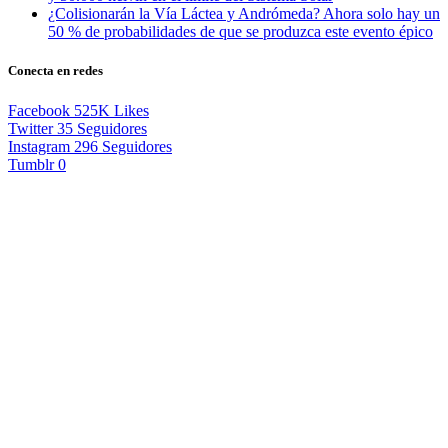
¿Colisionarán la Vía Láctea y Andrómeda? Ahora solo hay un
50 % de probabilidades de que se produzca este evento épico
Conecta en redes
Facebook
525K
Likes
Twitter
35
Seguidores
Instagram
296
Seguidores
Tumblr
0