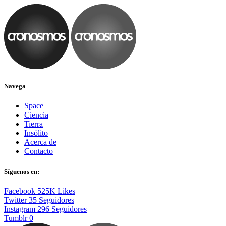
Navega
Space
Ciencia
Tierra
Insólito
Acerca de
Contacto
Síguenos en:
Facebook
525K
Likes
Twitter
35
Seguidores
Instagram
296
Seguidores
Tumblr
0