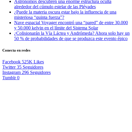
Astrónomos descubren una enorme estructura oculta
alrededor del cúmulo estelar de las Pléyades
¿Puede la materia oscura estar bajo la influencia de una
misteriosa “quinta fuerza”?
Nave espacial Voyager encontró una “pared” de entre 30.000
y 50.000 kelvin en el límite del Sistema Solar
¿Colisionarán la Vía Láctea y Andrómeda? Ahora solo hay un
50 % de probabilidades de que se produzca este evento épico
Conecta en redes
Facebook
525K
Likes
Twitter
35
Seguidores
Instagram
296
Seguidores
Tumblr
0