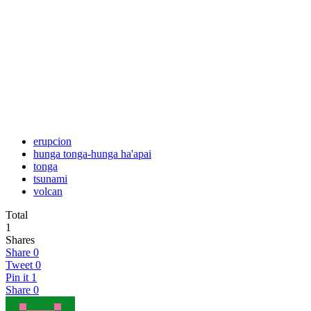
erupcion
hunga tonga-hunga ha'apai
tonga
tsunami
volcan
Total
1
Shares
Share
0
Tweet
0
Pin it
1
Share
0