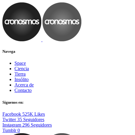
Navega
Space
Ciencia
Tierra
Insólito
Acerca de
Contacto
Síguenos en:
Facebook
525K
Likes
Twitter
35
Seguidores
Instagram
296
Seguidores
Tumblr
0