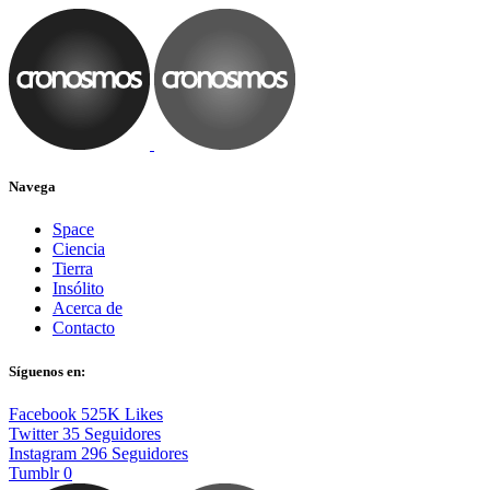
Navega
Space
Ciencia
Tierra
Insólito
Acerca de
Contacto
Síguenos en:
Facebook
525K
Likes
Twitter
35
Seguidores
Instagram
296
Seguidores
Tumblr
0