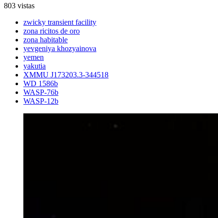
803 vistas
zwicky transient facility
zona ricitos de oro
zona habitable
yevgeniya khozyainova
yemen
yakutia
XMMU J173203.3-344518
WD 1586b
WASP-76b
WASP-12b