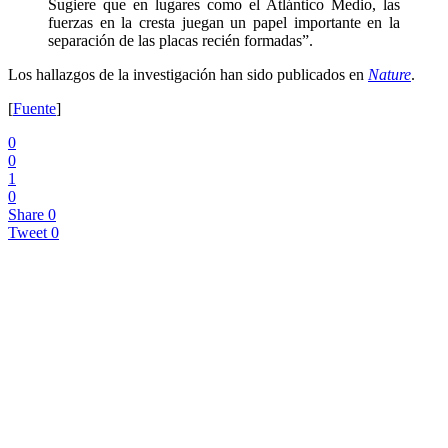
Sugiere que en lugares como el Atlántico Medio, las
fuerzas en la cresta juegan un papel importante en la
separación de las placas recién formadas”.
Los hallazgos de la investigación han sido publicados en
Nature
.
[
Fuente
]
0
0
1
0
Share
0
Tweet
0