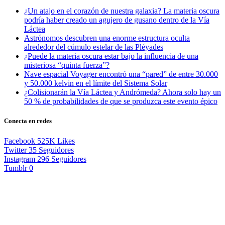
¿Un atajo en el corazón de nuestra galaxia? La materia oscura
podría haber creado un agujero de gusano dentro de la Vía
Láctea
Astrónomos descubren una enorme estructura oculta
alrededor del cúmulo estelar de las Pléyades
¿Puede la materia oscura estar bajo la influencia de una
misteriosa “quinta fuerza”?
Nave espacial Voyager encontró una “pared” de entre 30.000
y 50.000 kelvin en el límite del Sistema Solar
¿Colisionarán la Vía Láctea y Andrómeda? Ahora solo hay un
50 % de probabilidades de que se produzca este evento épico
Conecta en redes
Facebook
525K
Likes
Twitter
35
Seguidores
Instagram
296
Seguidores
Tumblr
0