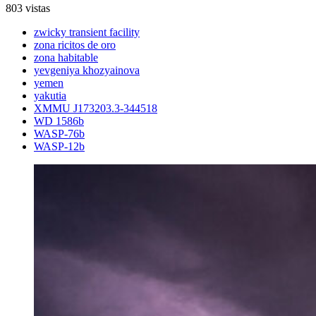
803 vistas
zwicky transient facility
zona ricitos de oro
zona habitable
yevgeniya khozyainova
yemen
yakutia
XMMU J173203.3-344518
WD 1586b
WASP-76b
WASP-12b