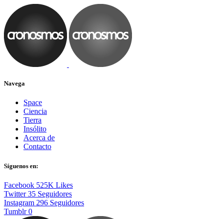
Navega
Space
Ciencia
Tierra
Insólito
Acerca de
Contacto
Síguenos en:
Facebook
525K
Likes
Twitter
35
Seguidores
Instagram
296
Seguidores
Tumblr
0