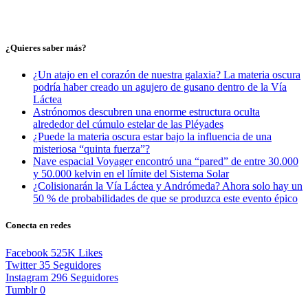
¿Quieres saber más?
¿Un atajo en el corazón de nuestra galaxia? La materia oscura
podría haber creado un agujero de gusano dentro de la Vía
Láctea
Astrónomos descubren una enorme estructura oculta
alrededor del cúmulo estelar de las Pléyades
¿Puede la materia oscura estar bajo la influencia de una
misteriosa “quinta fuerza”?
Nave espacial Voyager encontró una “pared” de entre 30.000
y 50.000 kelvin en el límite del Sistema Solar
¿Colisionarán la Vía Láctea y Andrómeda? Ahora solo hay un
50 % de probabilidades de que se produzca este evento épico
Conecta en redes
Facebook
525K
Likes
Twitter
35
Seguidores
Instagram
296
Seguidores
Tumblr
0