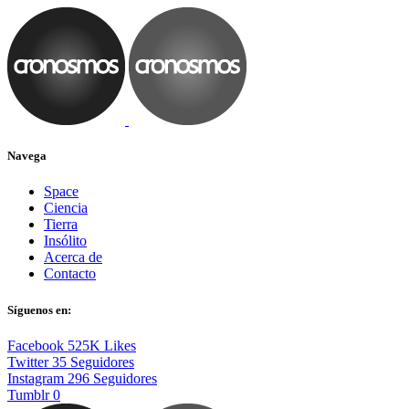
Navega
Space
Ciencia
Tierra
Insólito
Acerca de
Contacto
Síguenos en:
Facebook
525K
Likes
Twitter
35
Seguidores
Instagram
296
Seguidores
Tumblr
0