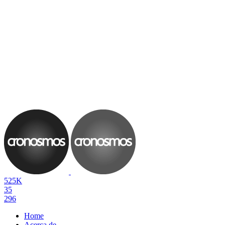
525K
35
296
Home
Acerca de