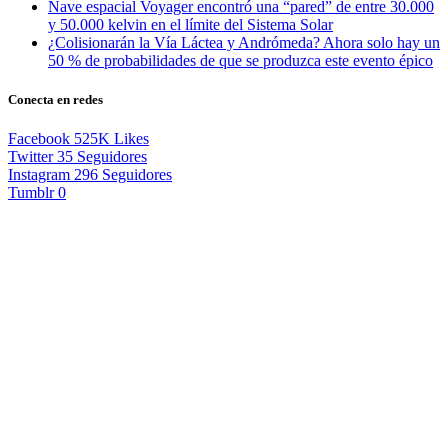
Nave espacial Voyager encontró una “pared” de entre 30.000
y 50.000 kelvin en el límite del Sistema Solar
¿Colisionarán la Vía Láctea y Andrómeda? Ahora solo hay un
50 % de probabilidades de que se produzca este evento épico
Conecta en redes
Facebook
525K
Likes
Twitter
35
Seguidores
Instagram
296
Seguidores
Tumblr
0