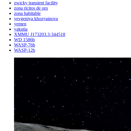
zwicky transient facility
zona ricitos de oro
zona habitable
yevgeniya khozyainova
yemen
yakutia
XMMU J173203.3-344518
WD 1586b
WASP-76b
WASP-12b