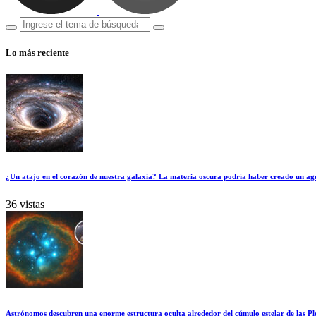
Lo más reciente
¿Un atajo en el corazón de nuestra galaxia? La materia oscura podría haber creado un ag
36 vistas
Astrónomos descubren una enorme estructura oculta alrededor del cúmulo estelar de las Pl