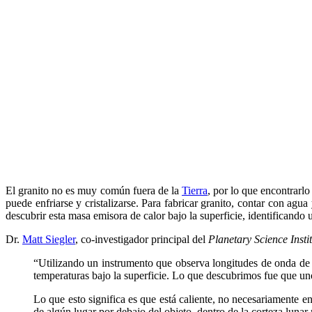
El granito no es muy común fuera de la
Tierra
, por lo que encontrar
puede enfriarse y cristalizarse. Para fabricar granito, contar con ag
descubrir esta masa emisora de calor bajo la superficie, identificando
Dr.
Matt Siegler
, co-investigador principal del
Planetary Science Insti
“Utilizando un instrumento que observa longitudes de onda de 
temperaturas bajo la superficie. Lo que descubrimos fue que u
Lo que esto significa es que está caliente, no necesariamente en 
de algún lugar por debajo del objeto, dentro de la corteza lun