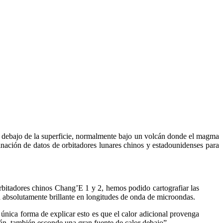
r debajo de la superficie, normalmente bajo un volcán donde el magma
binación de datos de orbitadores lunares chinos y estadounidenses para
rbitadores chinos Chang’E 1 y 2, hemos podido cartografiar las
 absolutamente brillante en longitudes de onda de microondas.
La única forma de explicar esto es que el calor adicional provenga
án, también esconde una gran fuente de calor debajo”.