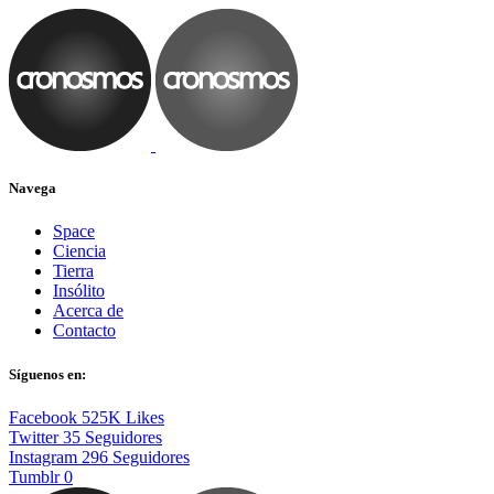
Navega
Space
Ciencia
Tierra
Insólito
Acerca de
Contacto
Síguenos en:
Facebook
525K
Likes
Twitter
35
Seguidores
Instagram
296
Seguidores
Tumblr
0