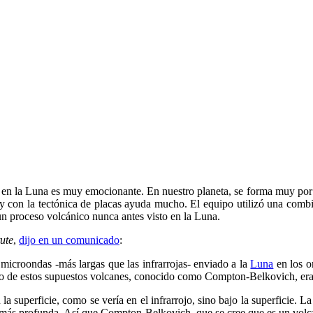
lo en la Luna es muy emocionante. En nuestro planeta, se forma muy po
ua y con la tectónica de placas ayuda mucho. El equipo utilizó una com
 un proceso volcánico nunca antes visto en la Luna.
tute
,
dijo en un comunicado
:
microondas -más largas que las infrarrojas- enviado a la
Luna
en los o
no de estos supuestos volcanes, conocido como Compton-Belkovich, era
la superficie, como se vería en el infrarrojo, sino bajo la superficie. 
ar más profunda. Así que Compton-Belkovich, que se cree que es un volc