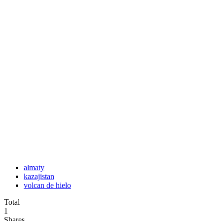
almaty
kazajistan
volcan de hielo
Total
1
Shares