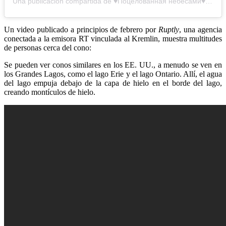
Una publicación compartida de ♥️Поцелованная небесами♥️ (@pani.walentyna)
Un video publicado a principios de febrero por
Ruptly
, una agencia
conectada a la emisora ​​RT vinculada al Kremlin, muestra multitudes
de personas cerca del cono:
Se pueden ver conos similares en los EE. UU., a menudo se ven en
los Grandes Lagos, como el lago Erie y el lago Ontario. Allí, el agua
del lago empuja debajo de la capa de hielo en el borde del lago,
creando montículos de hielo.