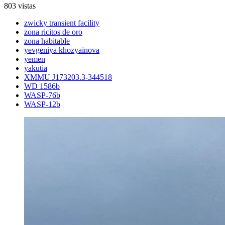
803 vistas
zwicky transient facility
zona ricitos de oro
zona habitable
yevgeniya khozyainova
yemen
yakutia
XMMU J173203.3-344518
WD 1586b
WASP-76b
WASP-12b