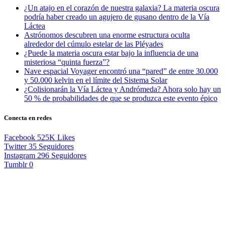
¿Un atajo en el corazón de nuestra galaxia? La materia oscura
podría haber creado un agujero de gusano dentro de la Vía
Láctea
Astrónomos descubren una enorme estructura oculta
alrededor del cúmulo estelar de las Pléyades
¿Puede la materia oscura estar bajo la influencia de una
misteriosa “quinta fuerza”?
Nave espacial Voyager encontró una “pared” de entre 30.000
y 50.000 kelvin en el límite del Sistema Solar
¿Colisionarán la Vía Láctea y Andrómeda? Ahora solo hay un
50 % de probabilidades de que se produzca este evento épico
Conecta en redes
Facebook
525K
Likes
Twitter
35
Seguidores
Instagram
296
Seguidores
Tumblr
0