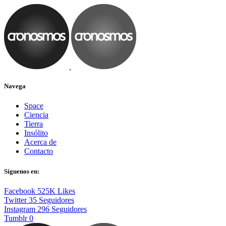
Navega
Space
Ciencia
Tierra
Insólito
Acerca de
Contacto
Síguenos en:
Facebook
525K
Likes
Twitter
35
Seguidores
Instagram
296
Seguidores
Tumblr
0