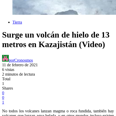
Tierra
Surge un volcán de hielo de 13
metros en Kazajistán (Video)
por
Cronosmos
11 de febrero de 2021
6 vistas
2 minutos de lectura
Total
1
Shares
0
0
1
No todos los volcanes lanzan magma o roca fundida, también hay
volcanes que lanzan agua helada, y en otros mundos incluso existen