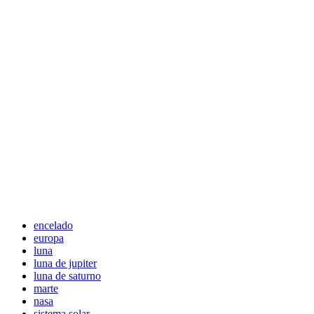
encelado
europa
luna
luna de jupiter
luna de saturno
marte
nasa
sistema solar