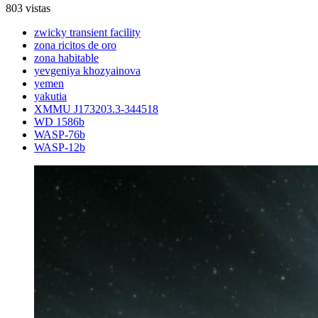
803 vistas
zwicky transient facility
zona ricitos de oro
zona habitable
yevgeniya khozyainova
yemen
yakutia
XMMU J173203.3-344518
WD 1586b
WASP-76b
WASP-12b