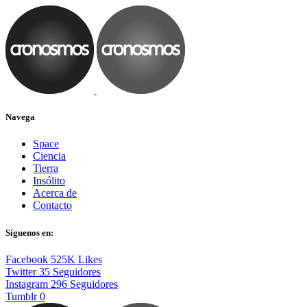
Navega
Space
Ciencia
Tierra
Insólito
Acerca de
Contacto
Síguenos en:
Facebook
525K
Likes
Twitter
35
Seguidores
Instagram
296
Seguidores
Tumblr
0