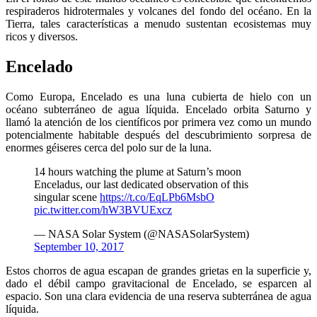
respiraderos hidrotermales y volcanes del fondo del océano. En la
Tierra, tales características a menudo sustentan ecosistemas muy
ricos y diversos.
Encelado
Como Europa, Encelado es una luna cubierta de hielo con un
océano subterráneo de agua líquida. Encelado orbita Saturno y
llamó la atención de los científicos por primera vez como un mundo
potencialmente habitable después del descubrimiento sorpresa de
enormes géiseres cerca del polo sur de la luna.
14 hours watching the plume at Saturn’s moon
Enceladus, our last dedicated observation of this
singular scene
https://t.co/EqLPb6MsbO
pic.twitter.com/hW3BVUExcz
— NASA Solar System (@NASASolarSystem)
September 10, 2017
Estos chorros de agua escapan de grandes grietas en la superficie y,
dado el débil campo gravitacional de Encelado, se esparcen al
espacio. Son una clara evidencia de una reserva subterránea de agua
líquida.