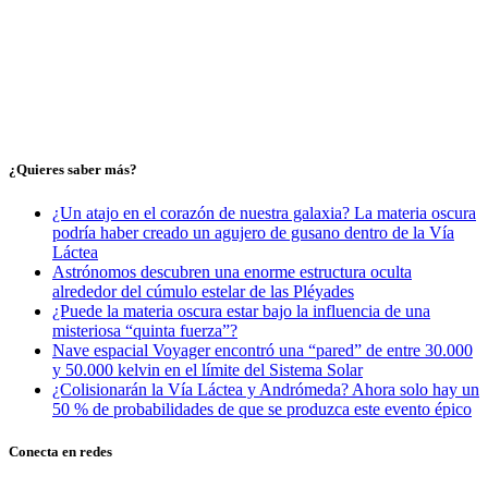
¿Quieres saber más?
¿Un atajo en el corazón de nuestra galaxia? La materia oscura
podría haber creado un agujero de gusano dentro de la Vía
Láctea
Astrónomos descubren una enorme estructura oculta
alrededor del cúmulo estelar de las Pléyades
¿Puede la materia oscura estar bajo la influencia de una
misteriosa “quinta fuerza”?
Nave espacial Voyager encontró una “pared” de entre 30.000
y 50.000 kelvin en el límite del Sistema Solar
¿Colisionarán la Vía Láctea y Andrómeda? Ahora solo hay un
50 % de probabilidades de que se produzca este evento épico
Conecta en redes