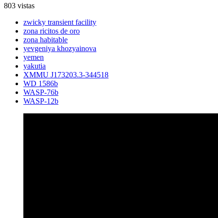
803 vistas
zwicky transient facility
zona ricitos de oro
zona habitable
yevgeniya khozyainova
yemen
yakutia
XMMU J173203.3-344518
WD 1586b
WASP-76b
WASP-12b