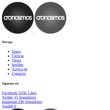
Navega
Space
Ciencia
Tierra
Insólito
Acerca de
Contacto
Síguenos en:
Facebook
525K
Likes
Twitter
35
Seguidores
Instagram
296
Seguidores
Tumblr
0