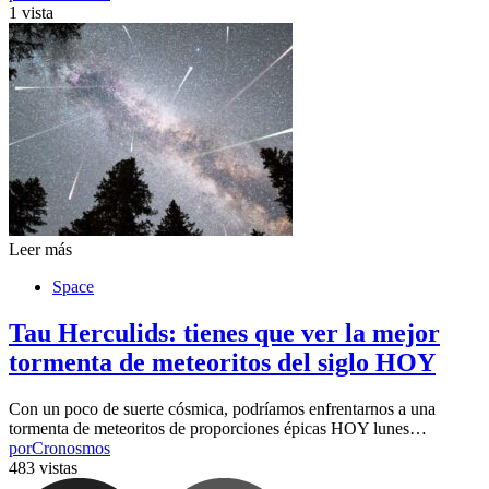
1 vista
Leer más
Space
Tau Herculids: tienes que ver la mejor
tormenta de meteoritos del siglo HOY
Con un poco de suerte cósmica, podríamos enfrentarnos a una
tormenta de meteoritos de proporciones épicas HOY lunes…
por
Cronosmos
483 vistas