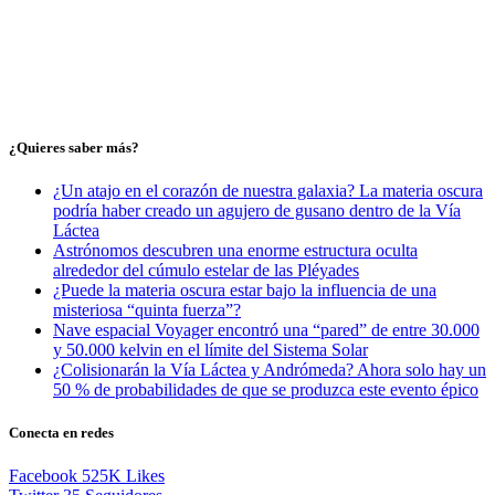
¿Quieres saber más?
¿Un atajo en el corazón de nuestra galaxia? La materia oscura
podría haber creado un agujero de gusano dentro de la Vía
Láctea
Astrónomos descubren una enorme estructura oculta
alrededor del cúmulo estelar de las Pléyades
¿Puede la materia oscura estar bajo la influencia de una
misteriosa “quinta fuerza”?
Nave espacial Voyager encontró una “pared” de entre 30.000
y 50.000 kelvin en el límite del Sistema Solar
¿Colisionarán la Vía Láctea y Andrómeda? Ahora solo hay un
50 % de probabilidades de que se produzca este evento épico
Conecta en redes
Facebook
525K
Likes