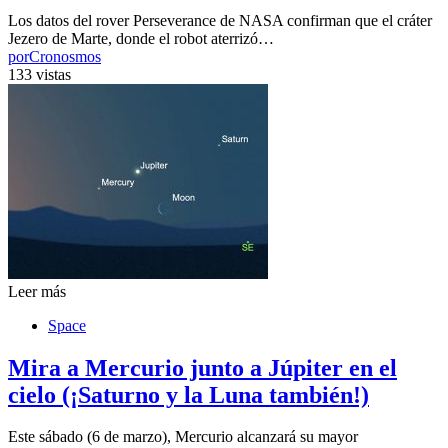
Los datos del rover Perseverance de NASA confirman que el cráter
Jezero de Marte, donde el robot aterrizó…
por
Cronosmos
133 vistas
Leer más
Space
Mira a Mercurio junto a Júpiter en el
cielo (¡Saturno y la Luna también!)
Este sábado (6 de marzo), Mercurio alcanzará su mayor