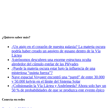
¿Quieres saber más?
¿Un atajo en el corazón de nuestra galaxia? La materia oscura
podría haber creado un agujero de gusano dentro de la Vía
Láctea
Astrónomos descubren una enorme estructura oculta
alrededor del cúmulo estelar de las Pléyades
¿Puede la materia oscura estar bajo la influencia de una
misteriosa “quinta fuerza”?
Nave espacial Voyager encontró una “pared” de entre 30.000
y 50.000 kelvin en el límite del Sistema Solar
¿Colisionarán la Vía Láctea y Andrómeda? Ahora solo hay un
50 % de probabilidades de que se produzca este evento épico
Conecta en redes