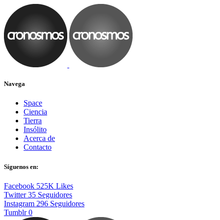
Navega
Space
Ciencia
Tierra
Insólito
Acerca de
Contacto
Síguenos en:
Facebook
525K
Likes
Twitter
35
Seguidores
Instagram
296
Seguidores
Tumblr
0