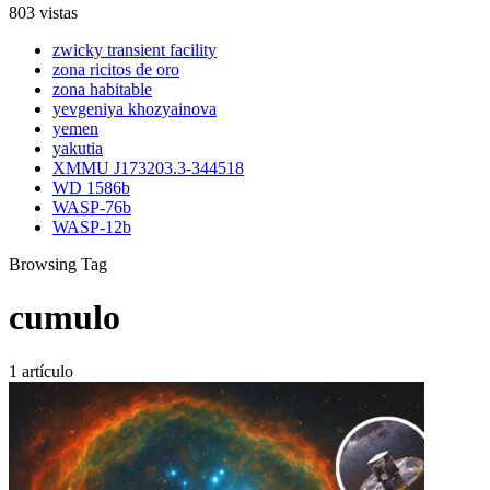
803 vistas
zwicky transient facility
zona ricitos de oro
zona habitable
yevgeniya khozyainova
yemen
yakutia
XMMU J173203.3-344518
WD 1586b
WASP-76b
WASP-12b
Browsing Tag
cumulo
1 artículo