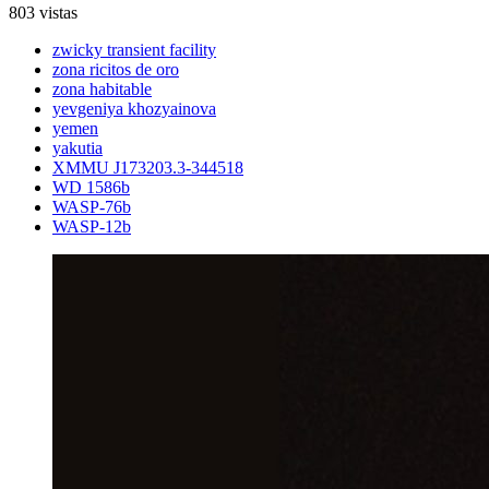
803 vistas
zwicky transient facility
zona ricitos de oro
zona habitable
yevgeniya khozyainova
yemen
yakutia
XMMU J173203.3-344518
WD 1586b
WASP-76b
WASP-12b