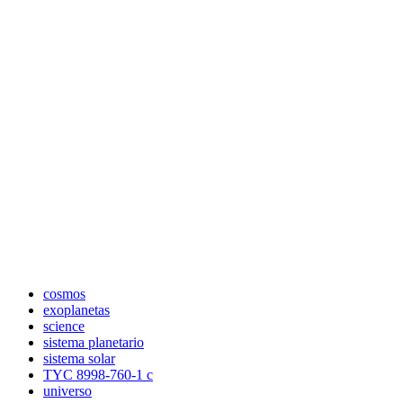
cosmos
exoplanetas
science
sistema planetario
sistema solar
TYC 8998-760-1 c
universo