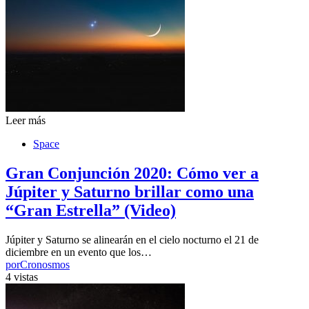
Leer más
Space
Gran Conjunción 2020: Cómo ver a
Júpiter y Saturno brillar como una
“Gran Estrella” (Video)
Júpiter y Saturno se alinearán en el cielo nocturno el 21 de
diciembre en un evento que los…
por
Cronosmos
4 vistas