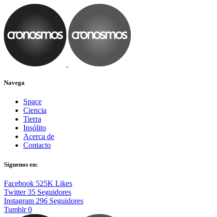
Navega
Space
Ciencia
Tierra
Insólito
Acerca de
Contacto
Síguenos en:
Facebook
525K
Likes
Twitter
35
Seguidores
Instagram
296
Seguidores
Tumblr
0