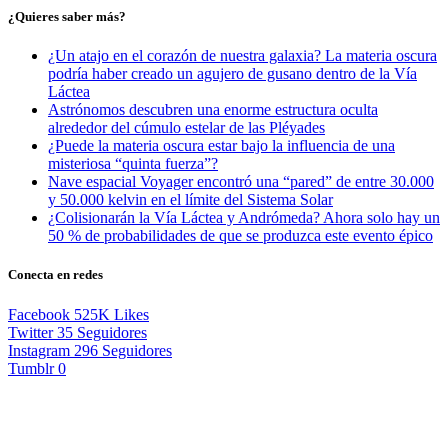
¿Quieres saber más?
¿Un atajo en el corazón de nuestra galaxia? La materia oscura
podría haber creado un agujero de gusano dentro de la Vía
Láctea
Astrónomos descubren una enorme estructura oculta
alrededor del cúmulo estelar de las Pléyades
¿Puede la materia oscura estar bajo la influencia de una
misteriosa “quinta fuerza”?
Nave espacial Voyager encontró una “pared” de entre 30.000
y 50.000 kelvin en el límite del Sistema Solar
¿Colisionarán la Vía Láctea y Andrómeda? Ahora solo hay un
50 % de probabilidades de que se produzca este evento épico
Conecta en redes
Facebook
525K
Likes
Twitter
35
Seguidores
Instagram
296
Seguidores
Tumblr
0