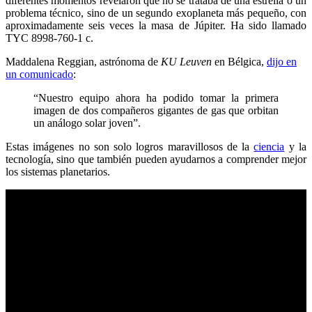
diferentes momentos revelaron que no se trataba de una estrella o un
problema técnico, sino de un segundo exoplaneta más pequeño, con
aproximadamente seis veces la masa de Júpiter. Ha sido llamado
TYC 8998-760-1 c.
Maddalena Reggian, astrónoma de
KU Leuven
en Bélgica,
dijo en
un comunicado
:
“Nuestro equipo ahora ha podido tomar la primera
imagen de dos compañeros gigantes de gas que orbitan
un análogo solar joven”.
Estas imágenes no son solo logros maravillosos de la
ciencia
y la
tecnología, sino que también pueden ayudarnos a comprender mejor
los sistemas planetarios.