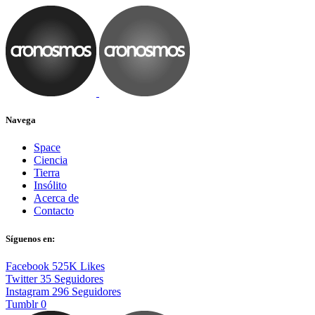
Navega
Space
Ciencia
Tierra
Insólito
Acerca de
Contacto
Síguenos en:
Facebook
525K
Likes
Twitter
35
Seguidores
Instagram
296
Seguidores
Tumblr
0