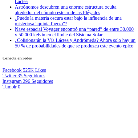
Láctea
Astrónomos descubren una enorme estructura oculta
alrededor del cúmulo estelar de las Pléyades
¿Puede la materia oscura estar bajo la influencia de una
misteriosa “quinta fuerza”?
Nave espacial Voyager encontró una “pared” de entre 30.000
y 50.000 kelvin en el límite del Sistema Solar
¿Colisionarán la Vía Láctea y Andrómeda? Ahora solo hay un
50 % de probabilidades de que se produzca este evento épico
Conecta en redes
Facebook
525K
Likes
Twitter
35
Seguidores
Instagram
296
Seguidores
Tumblr
0