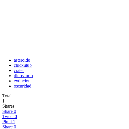
asteroide
chicxulub
crater
dinosaurio
extincion
oscuridad
Total
1
Shares
Share
0
Tweet
0
Pin it
1
Share
0