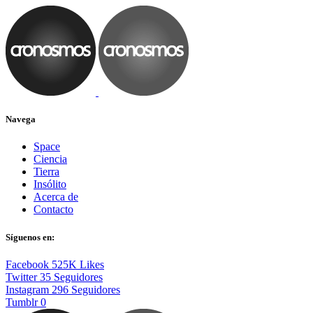
Navega
Space
Ciencia
Tierra
Insólito
Acerca de
Contacto
Síguenos en:
Facebook
525K
Likes
Twitter
35
Seguidores
Instagram
296
Seguidores
Tumblr
0