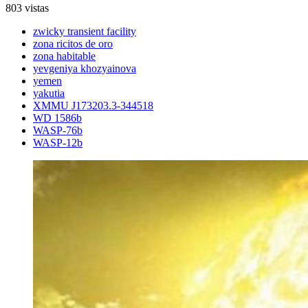
803 vistas
zwicky transient facility
zona ricitos de oro
zona habitable
yevgeniya khozyainova
yemen
yakutia
XMMU J173203.3-344518
WD 1586b
WASP-76b
WASP-12b