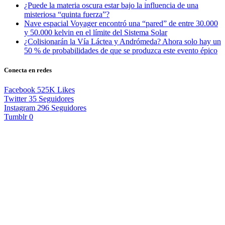
¿Puede la materia oscura estar bajo la influencia de una
misteriosa “quinta fuerza”?
Nave espacial Voyager encontró una “pared” de entre 30.000
y 50.000 kelvin en el límite del Sistema Solar
¿Colisionarán la Vía Láctea y Andrómeda? Ahora solo hay un
50 % de probabilidades de que se produzca este evento épico
Conecta en redes
Facebook
525K
Likes
Twitter
35
Seguidores
Instagram
296
Seguidores
Tumblr
0