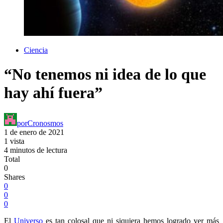
Ciencia
“No tenemos ni idea de lo que
hay ahí fuera”
por
Cronosmos
1 de enero de 2021
1 vista
4 minutos de lectura
Total
0
Shares
0
0
0
El
Universo
es tan colosal que ni siquiera hemos logrado ver más