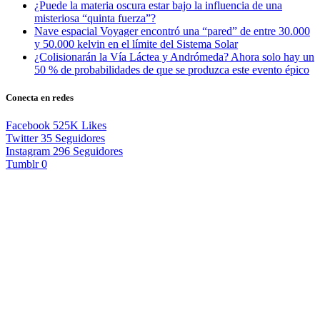
¿Puede la materia oscura estar bajo la influencia de una
misteriosa “quinta fuerza”?
Nave espacial Voyager encontró una “pared” de entre 30.000
y 50.000 kelvin en el límite del Sistema Solar
¿Colisionarán la Vía Láctea y Andrómeda? Ahora solo hay un
50 % de probabilidades de que se produzca este evento épico
Conecta en redes
Facebook
525K
Likes
Twitter
35
Seguidores
Instagram
296
Seguidores
Tumblr
0