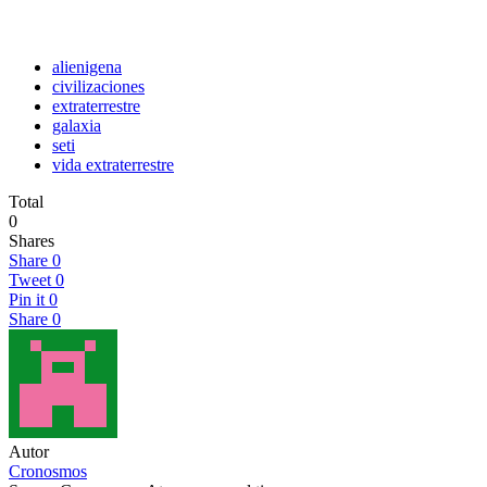
alienigena
civilizaciones
extraterrestre
galaxia
seti
vida extraterrestre
Total
0
Shares
Share
0
Tweet
0
Pin it
0
Share
0
Autor
Cronosmos