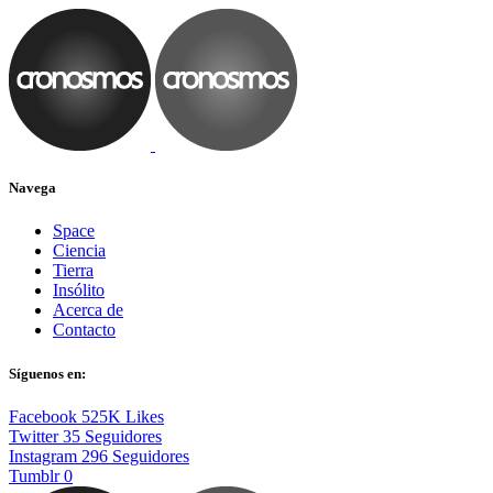
Navega
Space
Ciencia
Tierra
Insólito
Acerca de
Contacto
Síguenos en:
Facebook
525K
Likes
Twitter
35
Seguidores
Instagram
296
Seguidores
Tumblr
0