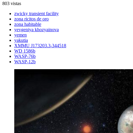
803 vistas
zwicky transient facility
zona ricitos de oro
zona habitable
yevgeniya khozyainova
yemen
yakutia
XMMU J173203.3-344518
WD 1586b
WASP-76b
WASP-12b