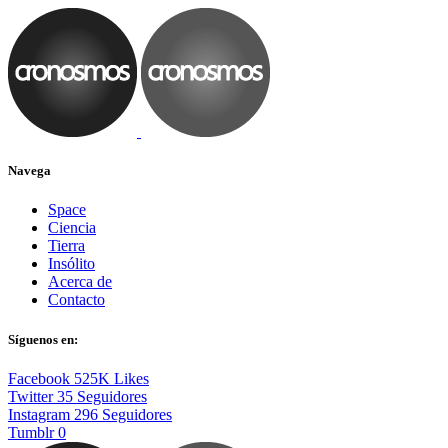
Navega
Space
Ciencia
Tierra
Insólito
Acerca de
Contacto
Síguenos en:
Facebook
525K
Likes
Twitter
35
Seguidores
Instagram
296
Seguidores
Tumblr
0