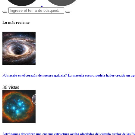
Lo más reciente
¿Un atajo en el corazón de nuestra galaxia? La materia oscura podría haber creado un ag
36 vistas
Astrónomos descubren una enorme estructura oculta alrededor del cúmulo estelar de las Pl