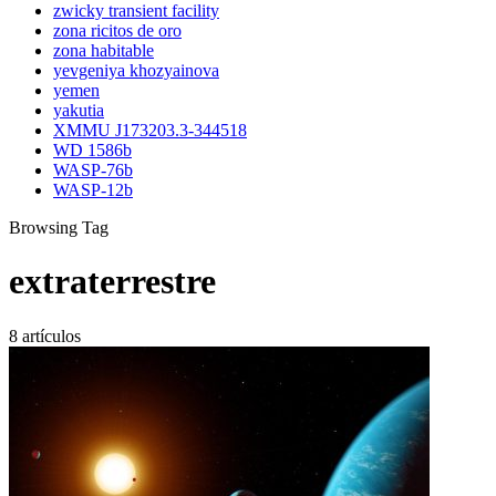
zwicky transient facility
zona ricitos de oro
zona habitable
yevgeniya khozyainova
yemen
yakutia
XMMU J173203.3-344518
WD 1586b
WASP-76b
WASP-12b
Browsing Tag
extraterrestre
8 artículos