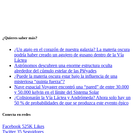
¿Quieres saber más?
¿Un atajo en el corazón de nuestra galaxia? La materia oscura
podría haber creado un agujero de gusano dentro de la Vía
Láctea
Astrónomos descubren una enorme estructura oculta
alrededor del cúmulo estelar de las Pléyades
¿Puede la materia oscura estar bajo la influencia de una
misteriosa “quinta fuerza”?
Nave espacial Voyager encontró una “pared” de entre 30.000
y 50.000 kelvin en el límite del Sistema Solar
¿Colisionarán la Vía Láctea y Andrómeda? Ahora solo hay un
50 % de probabilidades de que se produzca este evento épico
Conecta en redes
Facebook
525K
Likes
Twitter
35
Seguidores