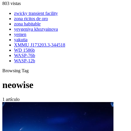
803 vistas
zwicky transient facility
zona ricitos de oro
zona habitable
yevgeniya khozyainova
yemen
yakutia
XMMU J173203.3-344518
WD 1586b
WASP-76b
WASP-12b
Browsing Tag
neowise
1 artículo