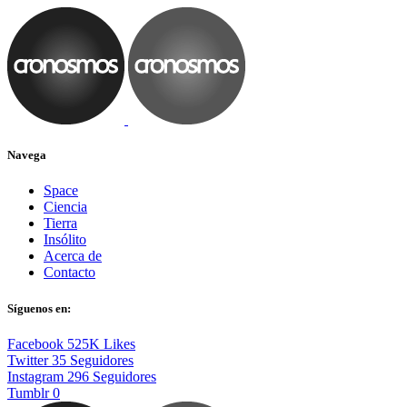
Navega
Space
Ciencia
Tierra
Insólito
Acerca de
Contacto
Síguenos en:
Facebook
525K
Likes
Twitter
35
Seguidores
Instagram
296
Seguidores
Tumblr
0