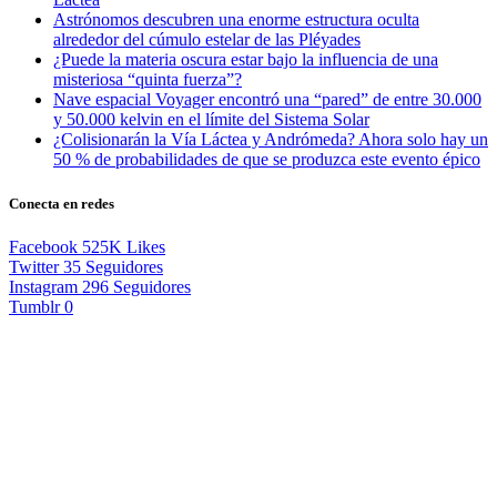
Astrónomos descubren una enorme estructura oculta
alrededor del cúmulo estelar de las Pléyades
¿Puede la materia oscura estar bajo la influencia de una
misteriosa “quinta fuerza”?
Nave espacial Voyager encontró una “pared” de entre 30.000
y 50.000 kelvin en el límite del Sistema Solar
¿Colisionarán la Vía Láctea y Andrómeda? Ahora solo hay un
50 % de probabilidades de que se produzca este evento épico
Conecta en redes
Facebook
525K
Likes
Twitter
35
Seguidores
Instagram
296
Seguidores
Tumblr
0