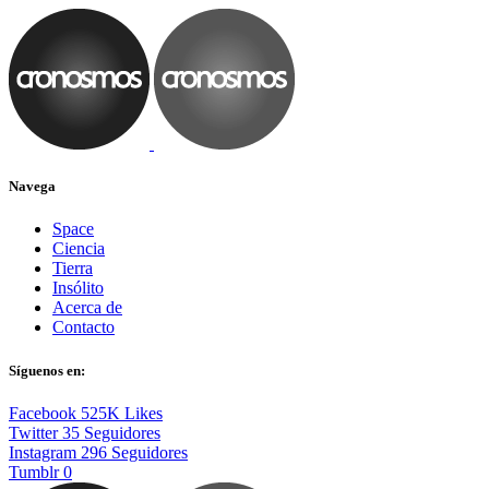
Navega
Space
Ciencia
Tierra
Insólito
Acerca de
Contacto
Síguenos en:
Facebook
525K
Likes
Twitter
35
Seguidores
Instagram
296
Seguidores
Tumblr
0