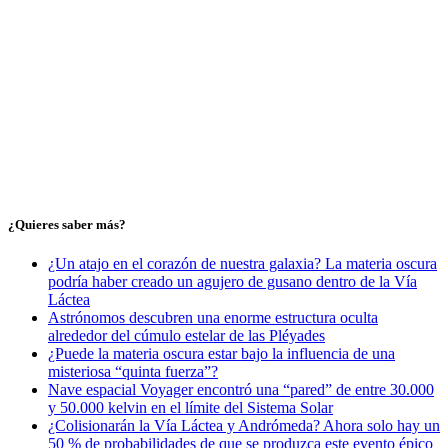
¿Quieres saber más?
¿Un atajo en el corazón de nuestra galaxia? La materia oscura
podría haber creado un agujero de gusano dentro de la Vía
Láctea
Astrónomos descubren una enorme estructura oculta
alrededor del cúmulo estelar de las Pléyades
¿Puede la materia oscura estar bajo la influencia de una
misteriosa “quinta fuerza”?
Nave espacial Voyager encontró una “pared” de entre 30.000
y 50.000 kelvin en el límite del Sistema Solar
¿Colisionarán la Vía Láctea y Andrómeda? Ahora solo hay un
50 % de probabilidades de que se produzca este evento épico