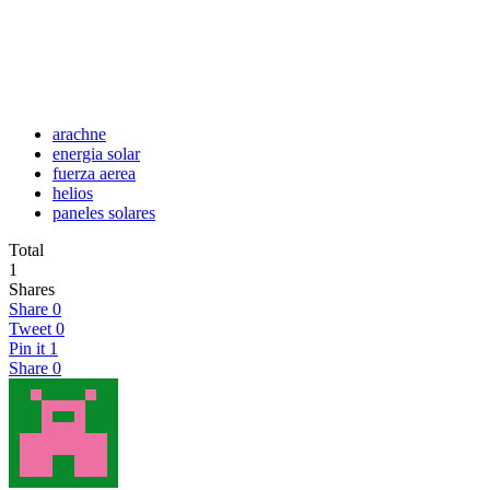
arachne
energia solar
fuerza aerea
helios
paneles solares
Total
1
Shares
Share
0
Tweet
0
Pin it
1
Share
0