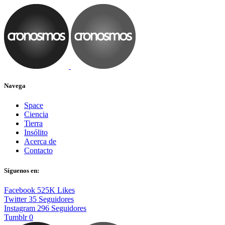
Navega
Space
Ciencia
Tierra
Insólito
Acerca de
Contacto
Síguenos en:
Facebook
525K
Likes
Twitter
35
Seguidores
Instagram
296
Seguidores
Tumblr
0