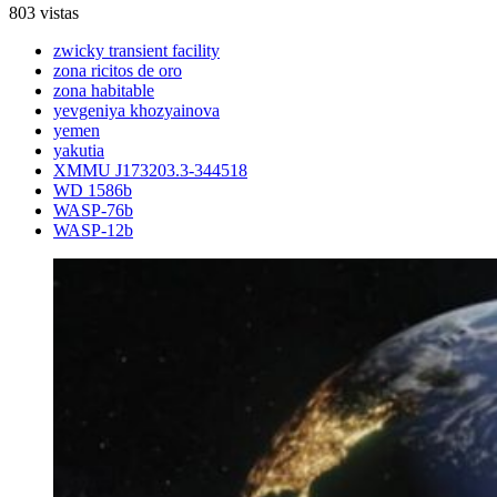
803 vistas
zwicky transient facility
zona ricitos de oro
zona habitable
yevgeniya khozyainova
yemen
yakutia
XMMU J173203.3-344518
WD 1586b
WASP-76b
WASP-12b