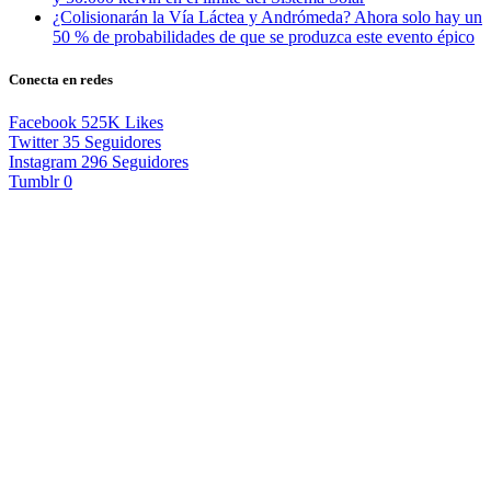
¿Colisionarán la Vía Láctea y Andrómeda? Ahora solo hay un
50 % de probabilidades de que se produzca este evento épico
Conecta en redes
Facebook
525K
Likes
Twitter
35
Seguidores
Instagram
296
Seguidores
Tumblr
0