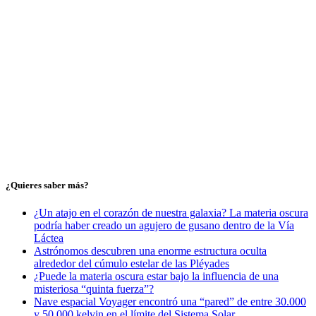
¿Quieres saber más?
¿Un atajo en el corazón de nuestra galaxia? La materia oscura
podría haber creado un agujero de gusano dentro de la Vía
Láctea
Astrónomos descubren una enorme estructura oculta
alrededor del cúmulo estelar de las Pléyades
¿Puede la materia oscura estar bajo la influencia de una
misteriosa “quinta fuerza”?
Nave espacial Voyager encontró una “pared” de entre 30.000
y 50.000 kelvin en el límite del Sistema Solar