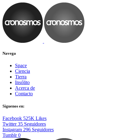
Navega
Space
Ciencia
Tierra
Insólito
Acerca de
Contacto
Síguenos en:
Facebook
525K
Likes
Twitter
35
Seguidores
Instagram
296
Seguidores
Tumblr
0