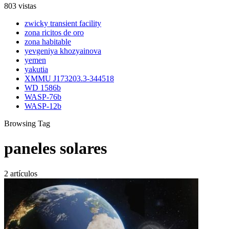
803 vistas
zwicky transient facility
zona ricitos de oro
zona habitable
yevgeniya khozyainova
yemen
yakutia
XMMU J173203.3-344518
WD 1586b
WASP-76b
WASP-12b
Browsing Tag
paneles solares
2 artículos