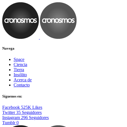
Navega
Space
Ciencia
Tierra
Insólito
Acerca de
Contacto
Síguenos en:
Facebook
525K
Likes
Twitter
35
Seguidores
Instagram
296
Seguidores
Tumblr
0