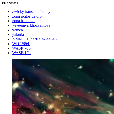
803 vistas
zwicky transient facility
zona ricitos de oro
zona habitable
yevgeniya khozyainova
yemen
yakutia
XMMU J173203.3-344518
WD 1586b
WASP-76b
WASP-12b