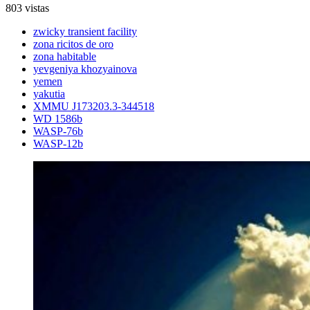
803 vistas
zwicky transient facility
zona ricitos de oro
zona habitable
yevgeniya khozyainova
yemen
yakutia
XMMU J173203.3-344518
WD 1586b
WASP-76b
WASP-12b