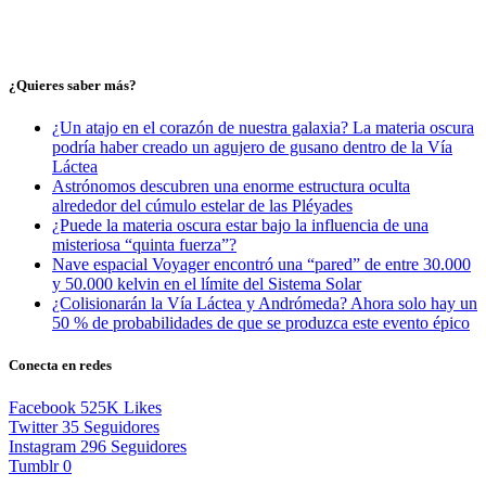
¿Quieres saber más?
¿Un atajo en el corazón de nuestra galaxia? La materia oscura
podría haber creado un agujero de gusano dentro de la Vía
Láctea
Astrónomos descubren una enorme estructura oculta
alrededor del cúmulo estelar de las Pléyades
¿Puede la materia oscura estar bajo la influencia de una
misteriosa “quinta fuerza”?
Nave espacial Voyager encontró una “pared” de entre 30.000
y 50.000 kelvin en el límite del Sistema Solar
¿Colisionarán la Vía Láctea y Andrómeda? Ahora solo hay un
50 % de probabilidades de que se produzca este evento épico
Conecta en redes
Facebook
525K
Likes
Twitter
35
Seguidores
Instagram
296
Seguidores
Tumblr
0