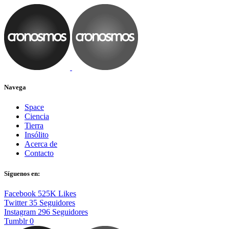
Navega
Space
Ciencia
Tierra
Insólito
Acerca de
Contacto
Síguenos en:
Facebook
525K
Likes
Twitter
35
Seguidores
Instagram
296
Seguidores
Tumblr
0