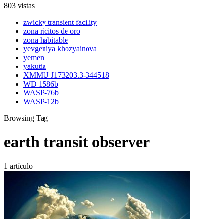
803 vistas
zwicky transient facility
zona ricitos de oro
zona habitable
yevgeniya khozyainova
yemen
yakutia
XMMU J173203.3-344518
WD 1586b
WASP-76b
WASP-12b
Browsing Tag
earth transit observer
1 artículo