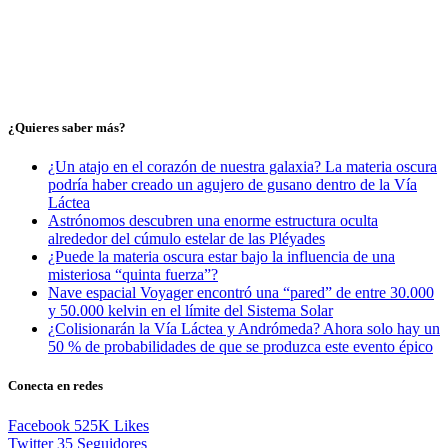
¿Quieres saber más?
¿Un atajo en el corazón de nuestra galaxia? La materia oscura
podría haber creado un agujero de gusano dentro de la Vía
Láctea
Astrónomos descubren una enorme estructura oculta
alrededor del cúmulo estelar de las Pléyades
¿Puede la materia oscura estar bajo la influencia de una
misteriosa “quinta fuerza”?
Nave espacial Voyager encontró una “pared” de entre 30.000
y 50.000 kelvin en el límite del Sistema Solar
¿Colisionarán la Vía Láctea y Andrómeda? Ahora solo hay un
50 % de probabilidades de que se produzca este evento épico
Conecta en redes
Facebook
525K
Likes
Twitter
35
Seguidores