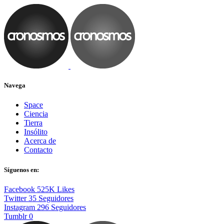
Navega
Space
Ciencia
Tierra
Insólito
Acerca de
Contacto
Síguenos en:
Facebook
525K
Likes
Twitter
35
Seguidores
Instagram
296
Seguidores
Tumblr
0