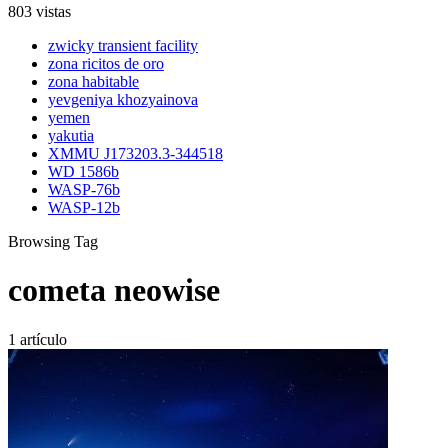
803 vistas
zwicky transient facility
zona ricitos de oro
zona habitable
yevgeniya khozyainova
yemen
yakutia
XMMU J173203.3-344518
WD 1586b
WASP-76b
WASP-12b
Browsing Tag
cometa neowise
1 artículo