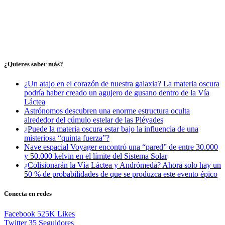
¿Quieres saber más?
¿Un atajo en el corazón de nuestra galaxia? La materia oscura
podría haber creado un agujero de gusano dentro de la Vía
Láctea
Astrónomos descubren una enorme estructura oculta
alrededor del cúmulo estelar de las Pléyades
¿Puede la materia oscura estar bajo la influencia de una
misteriosa “quinta fuerza”?
Nave espacial Voyager encontró una “pared” de entre 30.000
y 50.000 kelvin en el límite del Sistema Solar
¿Colisionarán la Vía Láctea y Andrómeda? Ahora solo hay un
50 % de probabilidades de que se produzca este evento épico
Conecta en redes
Facebook
525K
Likes
Twitter
35
Seguidores