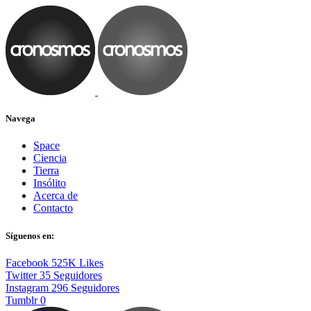
Navega
Space
Ciencia
Tierra
Insólito
Acerca de
Contacto
Síguenos en:
Facebook
525K
Likes
Twitter
35
Seguidores
Instagram
296
Seguidores
Tumblr
0