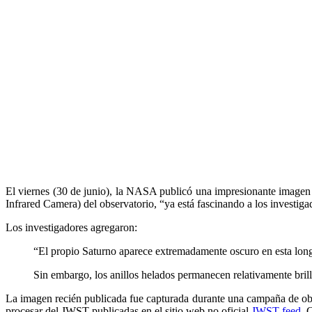
El viernes (30 de junio), la NASA publicó una impresionante imagen 
Infrared Camera) del observatorio, “ya está fascinando a los investi
Los investigadores agregaron:
“El propio Saturno aparece extremadamente oscuro en esta longit
Sin embargo, los anillos helados permanecen relativamente bril
La imagen recién publicada fue capturada durante una campaña de obs
procesar del JWST publicadas en el sitio web no oficial
JWST feed
. 