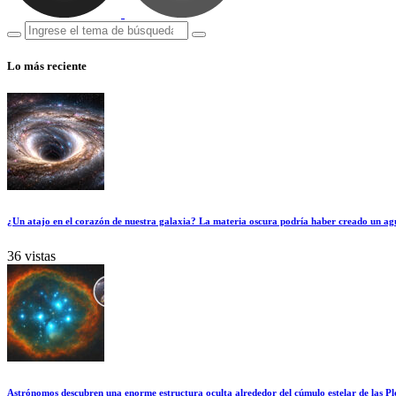
Lo más reciente
¿Un atajo en el corazón de nuestra galaxia? La materia oscura podría haber creado un ag
36 vistas
Astrónomos descubren una enorme estructura oculta alrededor del cúmulo estelar de las Pl