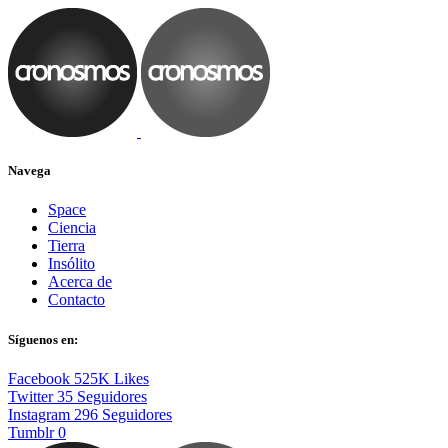
Navega
Space
Ciencia
Tierra
Insólito
Acerca de
Contacto
Síguenos en:
Facebook
525K
Likes
Twitter
35
Seguidores
Instagram
296
Seguidores
Tumblr
0