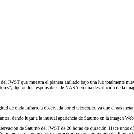
del JWST que muestra el planeta anillado bajo una luz totalmente nue
gadores”, dijeron los responsables de NASA en una descripción de la ima
ud de onda infrarroja observada por el telescopio, ya que el gas metano
lantes, dando lugar a la inusual apariencia de Saturno en la imagen Web
ervación de Saturno del JWST de 20 horas de duración. Hace unos días 
Como muestra la nueva foto, el procesado marca un mundo de diferenci