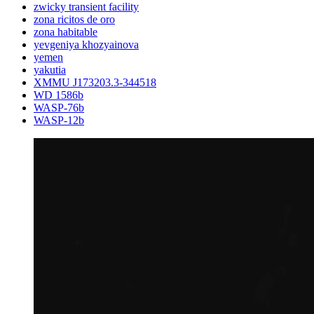
zwicky transient facility
zona ricitos de oro
zona habitable
yevgeniya khozyainova
yemen
yakutia
XMMU J173203.3-344518
WD 1586b
WASP-76b
WASP-12b