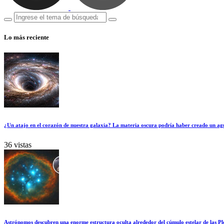
Lo más reciente
¿Un atajo en el corazón de nuestra galaxia? La materia oscura podría haber creado un ag
36 vistas
Astrónomos descubren una enorme estructura oculta alrededor del cúmulo estelar de las Pl