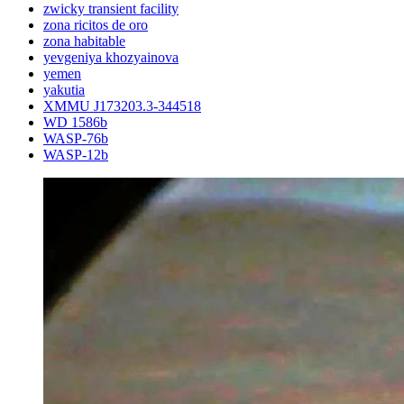
zwicky transient facility
zona ricitos de oro
zona habitable
yevgeniya khozyainova
yemen
yakutia
XMMU J173203.3-344518
WD 1586b
WASP-76b
WASP-12b