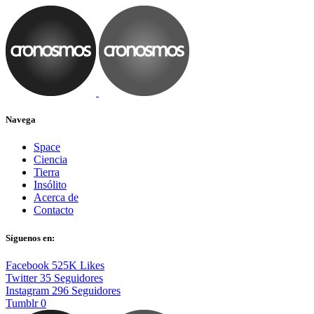
Navega
Space
Ciencia
Tierra
Insólito
Acerca de
Contacto
Síguenos en:
Facebook
525K
Likes
Twitter
35
Seguidores
Instagram
296
Seguidores
Tumblr
0