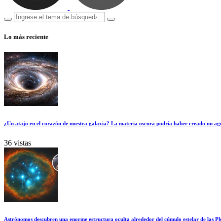
Lo más reciente
¿Un atajo en el corazón de nuestra galaxia? La materia oscura podría haber creado un ag
36 vistas
Astrónomos descubren una enorme estructura oculta alrededor del cúmulo estelar de las Pl