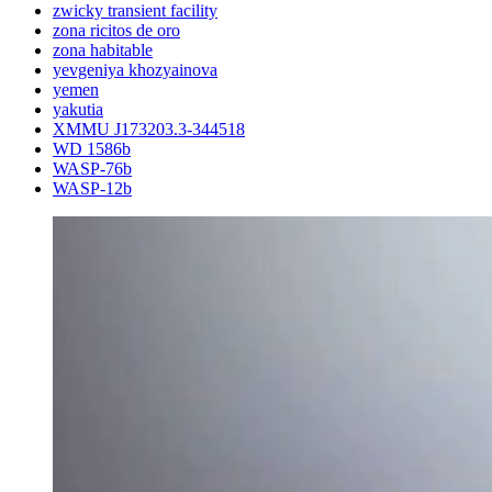
zwicky transient facility
zona ricitos de oro
zona habitable
yevgeniya khozyainova
yemen
yakutia
XMMU J173203.3-344518
WD 1586b
WASP-76b
WASP-12b