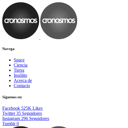
Navega
Space
Ciencia
Tierra
Insólito
Acerca de
Contacto
Síguenos en:
Facebook
525K
Likes
Twitter
35
Seguidores
Instagram
296
Seguidores
Tumblr
0