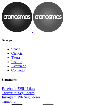
Navega
Space
Ciencia
Tierra
Insólito
Acerca de
Contacto
Síguenos en:
Facebook
525K
Likes
Twitter
35
Seguidores
Instagram
296
Seguidores
Tumblr
0