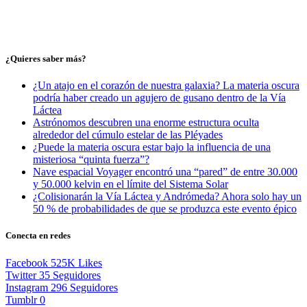
¿Quieres saber más?
¿Un atajo en el corazón de nuestra galaxia? La materia oscura
podría haber creado un agujero de gusano dentro de la Vía
Láctea
Astrónomos descubren una enorme estructura oculta
alrededor del cúmulo estelar de las Pléyades
¿Puede la materia oscura estar bajo la influencia de una
misteriosa “quinta fuerza”?
Nave espacial Voyager encontró una “pared” de entre 30.000
y 50.000 kelvin en el límite del Sistema Solar
¿Colisionarán la Vía Láctea y Andrómeda? Ahora solo hay un
50 % de probabilidades de que se produzca este evento épico
Conecta en redes
Facebook
525K
Likes
Twitter
35
Seguidores
Instagram
296
Seguidores
Tumblr
0