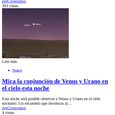
por
Cronosmos
303 vistas
Leer más
Space
Mira la conjunción de Venus y Urano en
el cielo esta noche
Esta noche será posible observar a Venus y Urano en el cielo
nocturno. Un encuentro que involucra al…
por
Cronosmos
4 vistas