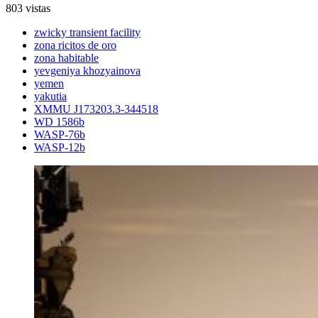
803 vistas
zwicky transient facility
zona ricitos de oro
zona habitable
yevgeniya khozyainova
yemen
yakutia
XMMU J173203.3-344518
WD 1586b
WASP-76b
WASP-12b