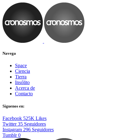
Navega
Space
Ciencia
Tierra
Insólito
Acerca de
Contacto
Síguenos en:
Facebook
525K
Likes
Twitter
35
Seguidores
Instagram
296
Seguidores
Tumblr
0