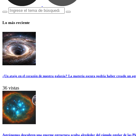
Lo más reciente
¿Un atajo en el corazón de nuestra galaxia? La materia oscura podría haber creado un ag
36 vistas
Astrónomos descubren una enorme estructura oculta alrededor del cúmulo estelar de las Pl