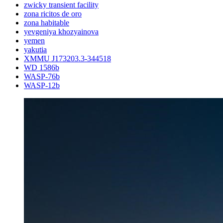
zwicky transient facility
zona ricitos de oro
zona habitable
yevgeniya khozyainova
yemen
yakutia
XMMU J173203.3-344518
WD 1586b
WASP-76b
WASP-12b