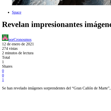
Space
Revelan impresionantes imágen
por
Cronosmos
12 de enero de 2021
274 vistas
2 minutos de lectura
Total
1
Shares
0
0
1
Se han revelado imágenes sorprendentes del “Gran Cañón de Marte”, y 