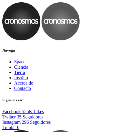
Navega
Space
Ciencia
Tierra
Insólito
Acerca de
Contacto
Síguenos en:
Facebook
525K
Likes
Twitter
35
Seguidores
Instagram
296
Seguidores
Tumblr
0