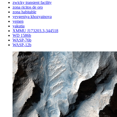
zwicky transient facility
zona ricitos de oro
zona habitable
yevgeniya khozyainova
yemen
yakutia
XMMU J173203.3-344518
WD 1586b
WASP-76b
WASP-12b