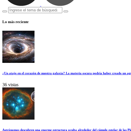
Lo más reciente
¿Un atajo en el corazón de nuestra galaxia? La materia oscura podría haber creado un ag
36 vistas
Astrónomos descubren una enorme estructura oculta alrededor del cúmulo estelar de las Pl