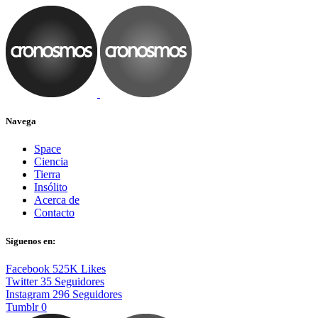
Navega
Space
Ciencia
Tierra
Insólito
Acerca de
Contacto
Síguenos en:
Facebook
525K
Likes
Twitter
35
Seguidores
Instagram
296
Seguidores
Tumblr
0