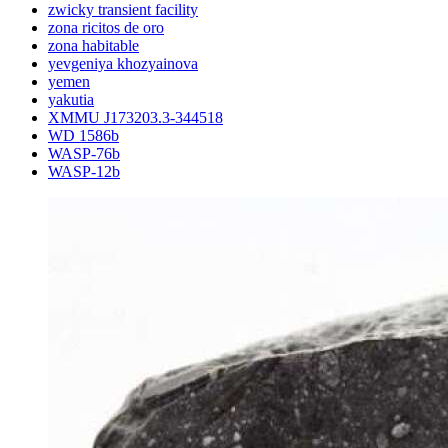
zwicky transient facility
zona ricitos de oro
zona habitable
yevgeniya khozyainova
yemen
yakutia
XMMU J173203.3-344518
WD 1586b
WASP-76b
WASP-12b