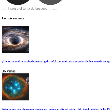
Lo más reciente
¿Un atajo en el corazón de nuestra galaxia? La materia oscura podría haber creado un ag
36 vistas
Astrónomos descubren una enorme estructura oculta alrededor del cúmulo estelar de las Pl