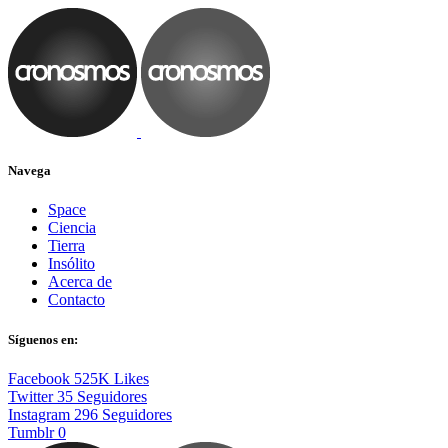
Navega
Space
Ciencia
Tierra
Insólito
Acerca de
Contacto
Síguenos en:
Facebook
525K
Likes
Twitter
35
Seguidores
Instagram
296
Seguidores
Tumblr
0