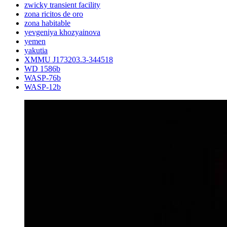
zwicky transient facility
zona ricitos de oro
zona habitable
yevgeniya khozyainova
yemen
yakutia
XMMU J173203.3-344518
WD 1586b
WASP-76b
WASP-12b