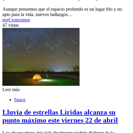
Aunque pensemos que el espacio profundo es un lugar frío y no
apto para la vida, nuevos hallazgos…
por
Cronosmos
47 vistas
Leer más
Space
Lluvia de estrellas Líridas alcanza su
punto máximo este viernes 22 de abril
Los observadores del cielo finalmente podrán disfrutar de la