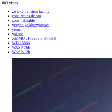
803 vistas
zwicky transient facility
zona ricitos de oro
zona habitable
yevgeniya khozyainova
yemen
yakutia
XMMU J173203.3-344518
WD 1586b
WASP-76b
WASP-12b