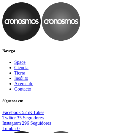
Navega
Space
Ciencia
Tierra
Insólito
Acerca de
Contacto
Síguenos en:
Facebook
525K
Likes
Twitter
35
Seguidores
Instagram
296
Seguidores
Tumblr
0