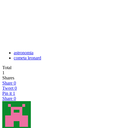
astronomia
cometa leonard
Total
1
Shares
Share
0
Tweet
0
Pin it
1
Share
0