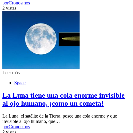
por
Cronosmos
2 vistas
Leer más
Space
La Luna tiene una cola enorme invisible
al ojo humano, ¡como un cometa!
La Luna, el satélite de la Tierra, posee una cola enorme y que
invisible al ojo humano, que…
por
Cronosmos
2 vistas