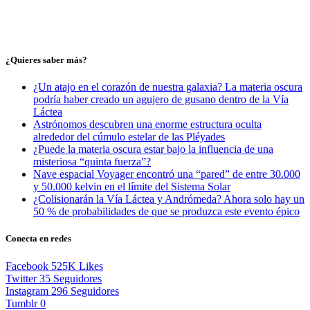
¿Quieres saber más?
¿Un atajo en el corazón de nuestra galaxia? La materia oscura
podría haber creado un agujero de gusano dentro de la Vía
Láctea
Astrónomos descubren una enorme estructura oculta
alrededor del cúmulo estelar de las Pléyades
¿Puede la materia oscura estar bajo la influencia de una
misteriosa “quinta fuerza”?
Nave espacial Voyager encontró una “pared” de entre 30.000
y 50.000 kelvin en el límite del Sistema Solar
¿Colisionarán la Vía Láctea y Andrómeda? Ahora solo hay un
50 % de probabilidades de que se produzca este evento épico
Conecta en redes
Facebook
525K
Likes
Twitter
35
Seguidores
Instagram
296
Seguidores
Tumblr
0