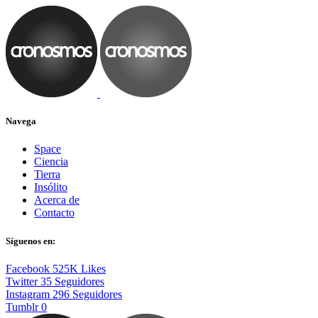
Navega
Space
Ciencia
Tierra
Insólito
Acerca de
Contacto
Síguenos en:
Facebook
525K
Likes
Twitter
35
Seguidores
Instagram
296
Seguidores
Tumblr
0