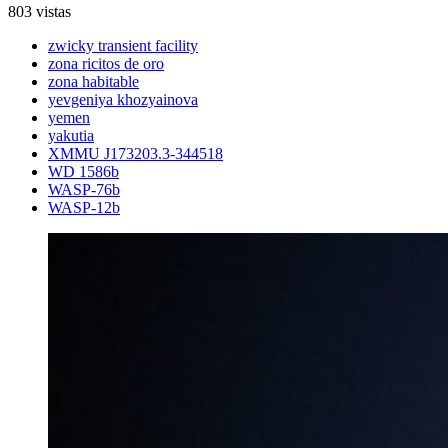
803 vistas
zwicky transient facility
zona ricitos de oro
zona habitable
yevgeniya khozyainova
yemen
yakutia
XMMU J173203.3-344518
WD 1586b
WASP-76b
WASP-12b