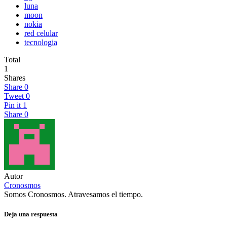
luna
moon
nokia
red celular
tecnologia
Total
1
Shares
Share
0
Tweet
0
Pin it
1
Share
0
Autor
Cronosmos
Somos Cronosmos. Atravesamos el tiempo.
Deja una respuesta