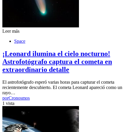
Leer más
Space
¡Leonard ilumina el cielo nocturno!
Astrofotógrafo captura el cometa en
extraordinario detalle
El astrofotógrafo esperó varias horas para capturar el cometa
recientemente descubierto. El cometa Leonard apareció como un
rayo…
por
Cronosmos
1 vista