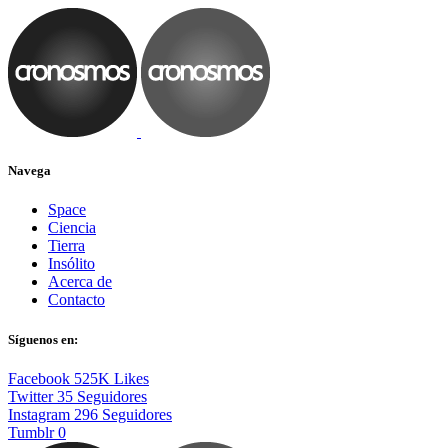
Navega
Space
Ciencia
Tierra
Insólito
Acerca de
Contacto
Síguenos en:
Facebook
525K
Likes
Twitter
35
Seguidores
Instagram
296
Seguidores
Tumblr
0