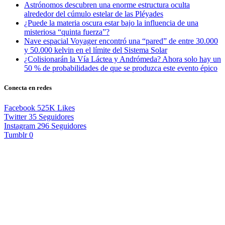
Astrónomos descubren una enorme estructura oculta
alrededor del cúmulo estelar de las Pléyades
¿Puede la materia oscura estar bajo la influencia de una
misteriosa “quinta fuerza”?
Nave espacial Voyager encontró una “pared” de entre 30.000
y 50.000 kelvin en el límite del Sistema Solar
¿Colisionarán la Vía Láctea y Andrómeda? Ahora solo hay un
50 % de probabilidades de que se produzca este evento épico
Conecta en redes
Facebook
525K
Likes
Twitter
35
Seguidores
Instagram
296
Seguidores
Tumblr
0