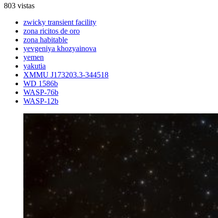
803 vistas
zwicky transient facility
zona ricitos de oro
zona habitable
yevgeniya khozyainova
yemen
yakutia
XMMU J173203.3-344518
WD 1586b
WASP-76b
WASP-12b