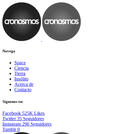
Navega
Space
Ciencia
Tierra
Insólito
Acerca de
Contacto
Síguenos en:
Facebook
525K
Likes
Twitter
35
Seguidores
Instagram
296
Seguidores
Tumblr
0