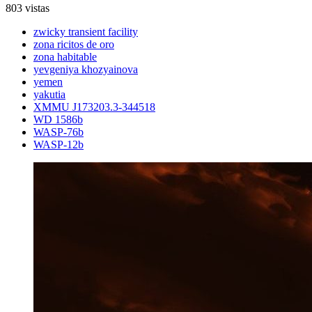
803 vistas
zwicky transient facility
zona ricitos de oro
zona habitable
yevgeniya khozyainova
yemen
yakutia
XMMU J173203.3-344518
WD 1586b
WASP-76b
WASP-12b