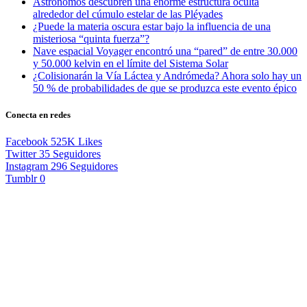
Astrónomos descubren una enorme estructura oculta
alrededor del cúmulo estelar de las Pléyades
¿Puede la materia oscura estar bajo la influencia de una
misteriosa “quinta fuerza”?
Nave espacial Voyager encontró una “pared” de entre 30.000
y 50.000 kelvin en el límite del Sistema Solar
¿Colisionarán la Vía Láctea y Andrómeda? Ahora solo hay un
50 % de probabilidades de que se produzca este evento épico
Conecta en redes
Facebook
525K
Likes
Twitter
35
Seguidores
Instagram
296
Seguidores
Tumblr
0