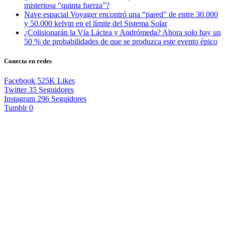
misteriosa “quinta fuerza”?
Nave espacial Voyager encontró una “pared” de entre 30.000
y 50.000 kelvin en el límite del Sistema Solar
¿Colisionarán la Vía Láctea y Andrómeda? Ahora solo hay un
50 % de probabilidades de que se produzca este evento épico
Conecta en redes
Facebook
525K
Likes
Twitter
35
Seguidores
Instagram
296
Seguidores
Tumblr
0