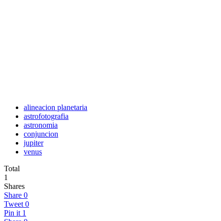
alineacion planetaria
astrofotografia
astronomia
conjuncion
jupiter
venus
Total
1
Shares
Share
0
Tweet
0
Pin it
1