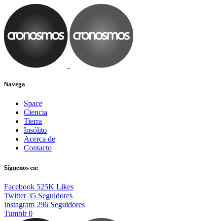
Navega
Space
Ciencia
Tierra
Insólito
Acerca de
Contacto
Síguenos en:
Facebook
525K
Likes
Twitter
35
Seguidores
Instagram
296
Seguidores
Tumblr
0