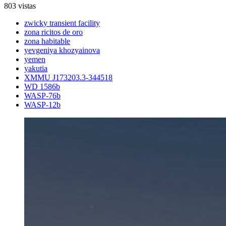
803 vistas
zwicky transient facility
zona ricitos de oro
zona habitable
yevgeniya khozyainova
yemen
yakutia
XMMU J173203.3-344518
WD 1586b
WASP-76b
WASP-12b