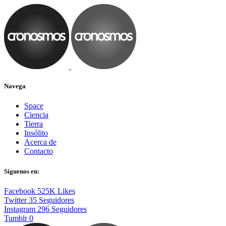
Navega
Space
Ciencia
Tierra
Insólito
Acerca de
Contacto
Síguenos en:
Facebook
525K
Likes
Twitter
35
Seguidores
Instagram
296
Seguidores
Tumblr
0