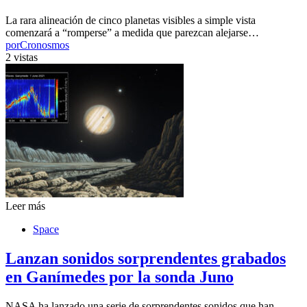
La rara alineación de cinco planetas visibles a simple vista
comenzará a “romperse” a medida que parezcan alejarse…
por
Cronosmos
2 vistas
Leer más
Space
Lanzan sonidos sorprendentes grabados
en Ganímedes por la sonda Juno
NASA ha lanzado una serie de sorprendentes sonidos que han