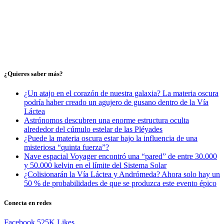
¿Quieres saber más?
¿Un atajo en el corazón de nuestra galaxia? La materia oscura
podría haber creado un agujero de gusano dentro de la Vía
Láctea
Astrónomos descubren una enorme estructura oculta
alrededor del cúmulo estelar de las Pléyades
¿Puede la materia oscura estar bajo la influencia de una
misteriosa “quinta fuerza”?
Nave espacial Voyager encontró una “pared” de entre 30.000
y 50.000 kelvin en el límite del Sistema Solar
¿Colisionarán la Vía Láctea y Andrómeda? Ahora solo hay un
50 % de probabilidades de que se produzca este evento épico
Conecta en redes
Facebook
525K
Likes