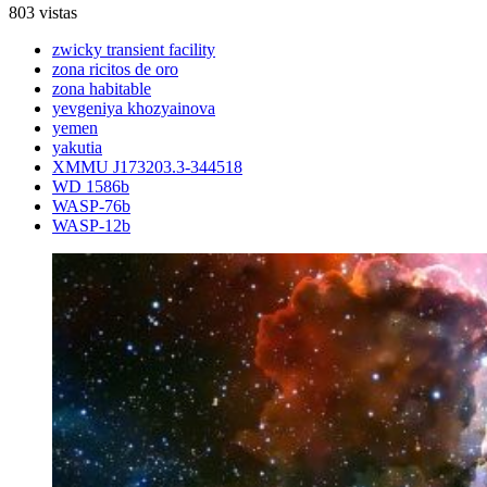
803 vistas
zwicky transient facility
zona ricitos de oro
zona habitable
yevgeniya khozyainova
yemen
yakutia
XMMU J173203.3-344518
WD 1586b
WASP-76b
WASP-12b