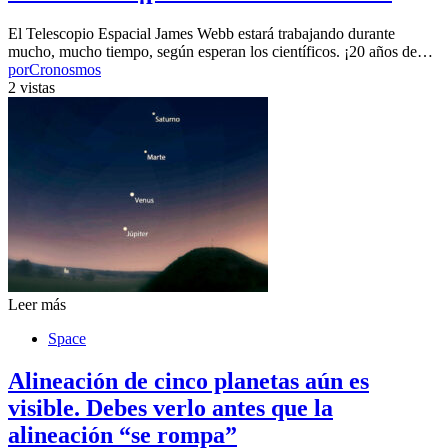
El Telescopio Espacial James Webb estará trabajando durante
mucho, mucho tiempo, según esperan los científicos. ¡20 años de…
por
Cronosmos
2 vistas
Leer más
Space
Alineación de cinco planetas aún es
visible. Debes verlo antes que la
alineación “se rompa”