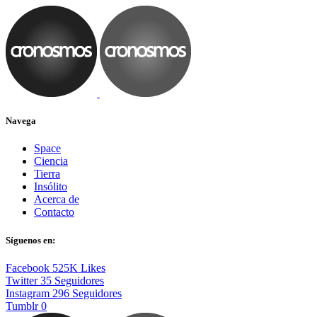
Navega
Space
Ciencia
Tierra
Insólito
Acerca de
Contacto
Síguenos en:
Facebook
525K
Likes
Twitter
35
Seguidores
Instagram
296
Seguidores
Tumblr
0