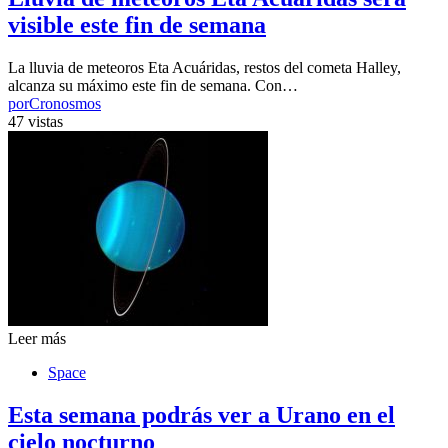
visible este fin de semana
La lluvia de meteoros Eta Acuáridas, restos del cometa Halley,
alcanza su máximo este fin de semana. Con…
por
Cronosmos
47 vistas
Leer más
Space
Esta semana podrás ver a Urano en el
cielo nocturno