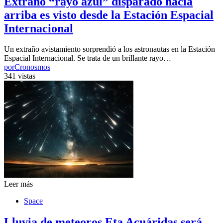
Extraño “rayo azul” disparado hacia
arriba es visto desde la Estación Espacial
Internacional
Un extraño avistamiento sorprendió a los astronautas en la Estación
Espacial Internacional. Se trata de un brillante rayo…
por
Cronosmos
341 vistas
Leer más
Space
Lluvia de meteoros Eta Acuáridas será