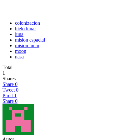
colonizacion
hielo lunar
luna
mision espacial
mision lunar
moon
nasa
Total
1
Shares
Share
0
Tweet
0
Pin it
1
Share
0
Autor