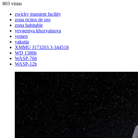
803 vistas
zwicky transient facility
zona ricitos de oro
zona habitable
yevgeniya khozyainova
yemen
yakutia
XMMU J173203.3-344518
WD 1586b
WASP-76b
WASP-12b