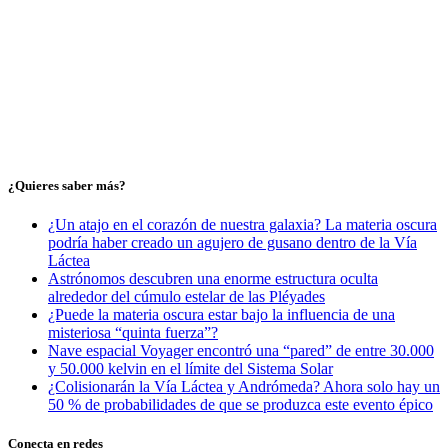
¿Quieres saber más?
¿Un atajo en el corazón de nuestra galaxia? La materia oscura
podría haber creado un agujero de gusano dentro de la Vía
Láctea
Astrónomos descubren una enorme estructura oculta
alrededor del cúmulo estelar de las Pléyades
¿Puede la materia oscura estar bajo la influencia de una
misteriosa “quinta fuerza”?
Nave espacial Voyager encontró una “pared” de entre 30.000
y 50.000 kelvin en el límite del Sistema Solar
¿Colisionarán la Vía Láctea y Andrómeda? Ahora solo hay un
50 % de probabilidades de que se produzca este evento épico
Conecta en redes