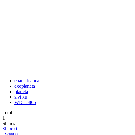
enana blanca
exoplaneta
planeta
siyi xu
WD 1586b
Total
1
Shares
Share
0
Tweet
0