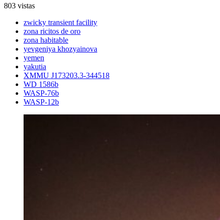
803 vistas
zwicky transient facility
zona ricitos de oro
zona habitable
yevgeniya khozyainova
yemen
yakutia
XMMU J173203.3-344518
WD 1586b
WASP-76b
WASP-12b