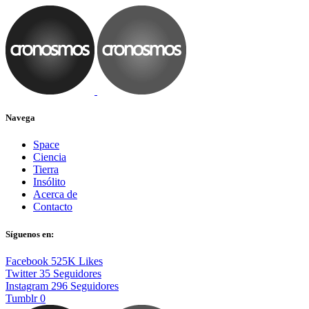
Navega
Space
Ciencia
Tierra
Insólito
Acerca de
Contacto
Síguenos en:
Facebook
525K
Likes
Twitter
35
Seguidores
Instagram
296
Seguidores
Tumblr
0