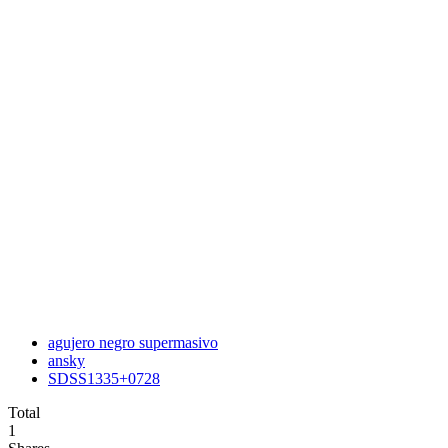
agujero negro supermasivo
ansky
SDSS1335+0728
Total
1