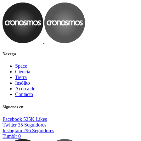
Navega
Space
Ciencia
Tierra
Insólito
Acerca de
Contacto
Síguenos en:
Facebook
525K
Likes
Twitter
35
Seguidores
Instagram
296
Seguidores
Tumblr
0