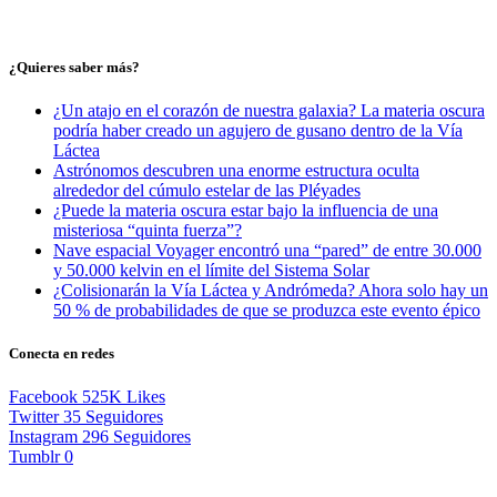
¿Quieres saber más?
¿Un atajo en el corazón de nuestra galaxia? La materia oscura
podría haber creado un agujero de gusano dentro de la Vía
Láctea
Astrónomos descubren una enorme estructura oculta
alrededor del cúmulo estelar de las Pléyades
¿Puede la materia oscura estar bajo la influencia de una
misteriosa “quinta fuerza”?
Nave espacial Voyager encontró una “pared” de entre 30.000
y 50.000 kelvin en el límite del Sistema Solar
¿Colisionarán la Vía Láctea y Andrómeda? Ahora solo hay un
50 % de probabilidades de que se produzca este evento épico
Conecta en redes
Facebook
525K
Likes
Twitter
35
Seguidores
Instagram
296
Seguidores
Tumblr
0