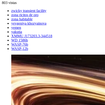
803 vistas
zwicky transient facility
zona ricitos de oro
zona habitable
yevgeniya khozyainova
yemen
yakutia
XMMU J173203.3-344518
WD 1586b
WASP-76b
WASP-12b