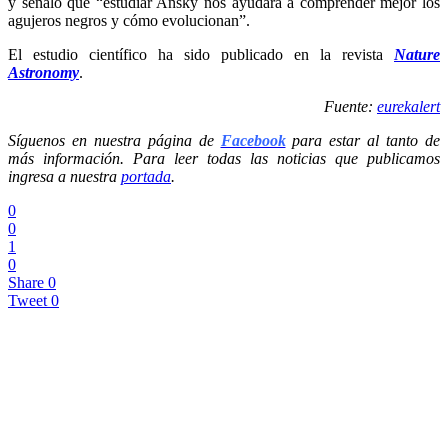
y señaló que “estudiar Ansky nos ayudará a comprender mejor los
agujeros negros y cómo evolucionan”.
El estudio científico ha sido publicado en la revista
Nature
Astronomy
.
Fuente:
eurekalert
Síguenos en nuestra página de
Facebook
para estar al tanto de
más información. Para leer todas las noticias que publicamos
ingresa a nuestra
portada
.
0
0
1
0
Share
0
Tweet
0